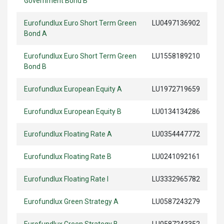
Government Bond B
Eurofundlux Euro Short Term Green
LU0497136902
Bond A
Eurofundlux Euro Short Term Green
LU1558189210
Bond B
Eurofundlux European Equity A
LU1972719659
Eurofundlux European Equity B
LU0134134286
Eurofundlux Floating Rate A
LU0354447772
Eurofundlux Floating Rate B
LU0241092161
Eurofundlux Floating Rate I
LU3332965782
Eurofundlux Green Strategy A
LU0587243279