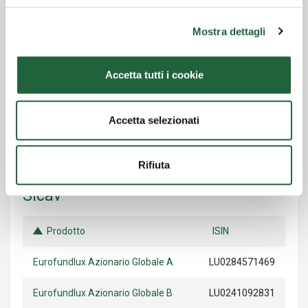
2028 A
Mostra dettagli
Euromobiliare VisionOf
IT0005368037
Infrastructure & Energy
Accetta tutti i cookie
Euromobiliare VisionOf Technology
IT0005391609
Euromobiliare Western Asset Bond
IT0005533267
Accetta selezionati
Maturity Until 2028 A
Rifiuta
Sicav
Prodotto
ISIN
Eurofundlux Azionario Globale A
LU0284571469
Eurofundlux Azionario Globale B
LU0241092831