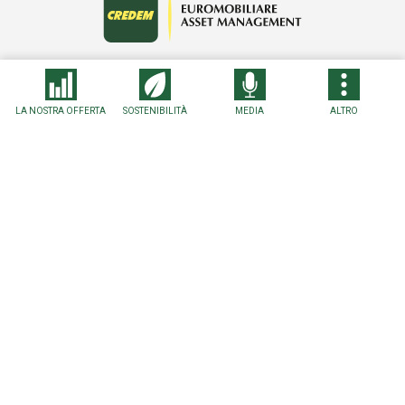
LA NOSTRA OFFERTA
SOSTENIBILITÀ
MEDIA
ALTRO
Dove sottoscrivere
Seguici
Sigillo rilasciato dall’Istituto Tedesco ITQF a fronte di un
corrispettivo per una licenza annuale. Per maggiori informazioni
sui risultati della ricerca e sulla metodologia consultare
www.istituto-qualita.com
Contatti