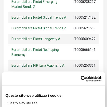
Euromobiliare Pictet Emerging
IT0005238297
Market Bonds Z
Euromobiliare Pictet Global Trends A
IT0005217432
Euromobiliare Pictet Global Trends Z
IT0005621658
Euromobiliare Pictet Longevity A
IT0005609422
Euromobiliare Pictet Reshaping
IT0005666141
Economy
Euromobiliare PIR Italia Azionario A
IT0005253361
Euromobiliare Power Brands A
IT0005507014
Euromobiliare Progetto 2027 A
IT0005455511
Questo sito web utilizza i cookie
Euromobiliare Progetto 2027 D
IT0005455537
Questo sito utilizza: