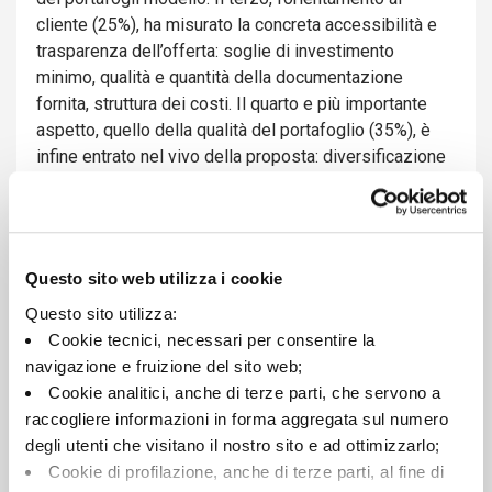
cliente (25%), ha misurato la concreta accessibilità e
trasparenza dell’offerta: soglie di investimento
minimo, qualità e quantità della documentazione
fornita, struttura dei costi. Il quarto e più importante
aspetto, quello della qualità del portafoglio (35%), è
infine entrato nel vivo della proposta: diversificazione
per regioni, settori, valute, profilo di rischio e
adeguatezza al cliente.
Questo sito web utilizza i cookie
Leggi l'articolo
qui
Questo sito utilizza:
Cookie tecnici, necessari per consentire la
navigazione e fruizione del sito web;
Sigillo rilasciato dall’Istituto Tedesco ITQF a fronte di
Cookie analitici, anche di terze parti, che servono a
un corrispettivo per una licenza annuale. Per maggiori
raccogliere informazioni in forma aggregata sul numero
informazioni sui risultati della ricerca e sulla
degli utenti che visitano il nostro sito e ad ottimizzarlo;
metodologia consultare
www.istitutoqualita.
com
Cookie di profilazione, anche di terze parti, al fine di