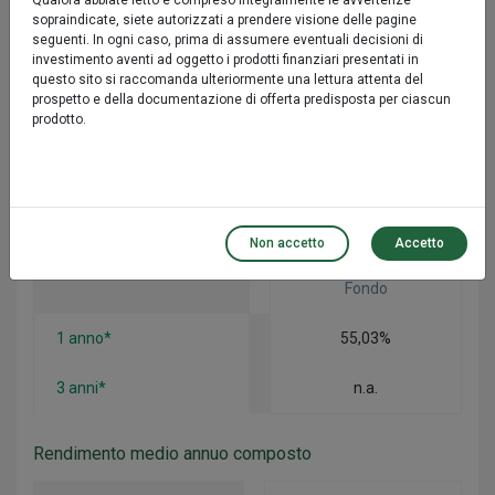
Qualora abbiate letto e compreso integralmente le avvertenze
sopraindicate, siete autorizzati a prendere visione delle pagine
YTD
21,35%
seguenti. In ogni caso, prima di assumere eventuali decisioni di
investimento aventi ad oggetto i prodotti finanziari presentati in
1 mese
-7,43%
questo sito si raccomanda ulteriormente una lettura attenta del
prospetto e della documentazione di offerta predisposta per ciascun
prodotto.
3 mesi
8,52%
6 mesi
25,36%
Performance
Non accetto
Accetto
Fondo
1 anno*
55,03%
3 anni*
n.a.
Rendimento medio annuo composto