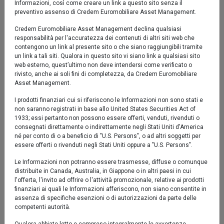
Informazioni, così come creare un link a questo sito senza il
preventivo assenso di Credem Euromobiliare Asset Management.
40 %
Credem Euromobiliare Asset Management declina qualsiasi
responsabilità per l'accuratezza dei contenuti di altri siti web che
contengono un link al presente sito o che siano raggiungibili tramite
20 %
un link a tali siti. Qualora in questo sito vi siano link a qualsiasi sito
web esterno, quest’ultimo non deve intendersi come verificato o
rivisto, anche ai soli fini di completezza, da Credem Euromobiliare
0 %
Asset Management.
set '25
nov '25
gen '26
mar '26
mag '26
lug '26
I prodotti finanziari cui si riferiscono le Informazioni non sono stati e
non saranno registrati in base allo United States Securities Act of
1933; essi pertanto non possono essere offerti, venduti, rivenduti o
2024
2026
consegnati direttamente o indirettamente negli Stati Uniti d'America
né per conto di o a beneficio di "U.S. Persons", o ad altri soggetti per
essere offerti o rivenduti negli Stati Uniti oppure a "U.S. Persons".
Fondo
Le Informazioni non potranno essere trasmesse, diffuse o comunque
distribuite in Canada, Australia, in Giappone o in altri paesi in cui
l'offerta, l'invito ad offrire o l'attività promozionale, relative ai prodotti
Performance al 03/08/2026
finanziari ai quali le Informazioni afferiscono, non siano consentite in
assenza di specifiche esenzioni o di autorizzazioni da parte delle
competenti autorità.
Fondo