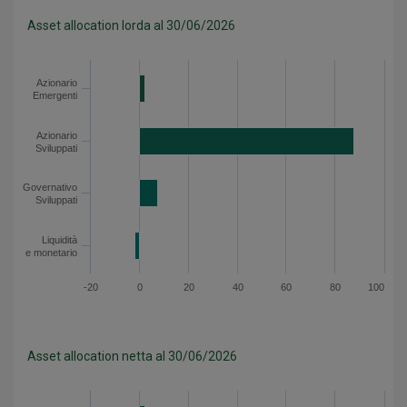
Asset allocation lorda al 30/06/2026
Categoria
Valore
Azionario Emergenti
2.3
Azionario
Emergenti
Azionario Sviluppati
87.7
Governativo Sviluppati
7.4
Azionario
Sviluppati
Liquidità e monetario
-1.9
Asset allocation lorda - Dati del grafico
Governativo
Sviluppati
Liquidità
e monetario
-20
0
20
40
60
80
100
Asset allocation netta al 30/06/2026
Categoria
Valore