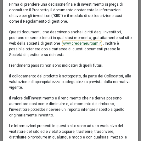
Fondo / Azionari / Indicatore sintetico di 
Prima di prendere una decisione finale di investimento si prega di
Il Fondo Euromobiliare Franklin Future Tech Leaders ha
consultare il Prospetto, il documento contenente le informazioni
Confronta
Fact sheet
Prodotto chiuso al collocamento
l'obiettivo di accrescere gradualmente il valore del
chiave per gli investitori ("KIID") e il modulo di sottoscrizione così
come il Regolamento di gestione.
IT0005559007
capitale investito nell’arco di un orizzonte temporale
predefinito (dicembre 2031) attraverso una gestione
Questi documenti, che descrivono anche i diritti degli investitori,
Valore Quota al 04/08/2026:
7,1440 €
possono essere ottenuti in qualsiasi momento, gratuitamente sul sito
attiva di tipo flessibile.
web della società di gestione (
www.credemeuroam.it
). Inoltre è
Il Fondo investe almeno il 70% dell’attivo in strumenti
possibile ottenere copie cartacee di questi documenti presso la
finanziari di tipo azionario e almeno il 40% in azioni di
Società di gestione su richiesta.
società operanti nei settori della tecnologia e dello
I rendimenti passati non sono indicativi di quelli futuri.
sviluppo/promozione di apparecchiature e servizi per
le comunicazioni (Settori IT e Communication
Il collocamento del prodotto è sottoposto, da parte dei Collocatori, alla
valutazione di appropriatezza o adeguatezza prevista dalla normativa
Services).
vigente.
Il valore dell'investimento e il rendimento che ne deriva possono
aumentare così come diminuire e, al momento del rimborso,
l'investitore potrebbe ricevere un importo inferiore rispetto a quello
originariamente investito.
YTD
6M
1y
3y
5y
10y
Le Informazioni presenti in questo sito sono ad uso esclusivo del
visitatore del sito ed è vietato copiare, trasferire, trascrivere,
distribuire o riprodurre in qualunque modo e con qualsiasi mezzo le