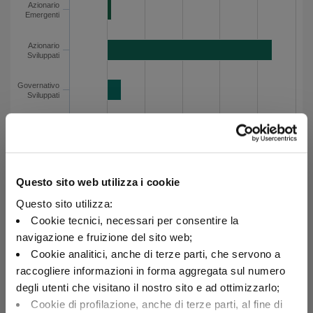
Azionario Emergenti
2.3
Azionario
Emergenti
Azionario Sviluppati
87.7
Governativo Sviluppati
7.4
Azionario
Sviluppati
Liquidità e monetario
-1.9
Asset allocation netta - Dati del grafico
Governativo
Sviluppati
Liquidità
e monetario
-20
0
20
40
60
80
100
Questo sito web utilizza i cookie
Questo sito utilizza:
Portafoglio azionario
Cookie tecnici, necessari per consentire la
navigazione e fruizione del sito web;
Esposizione per area geografica al 30/06/2026
Cookie analitici, anche di terze parti, che servono a
Categoria
Valore
raccogliere informazioni in forma aggregata sul numero
degli utenti che visitano il nostro sito e ad ottimizzarlo;
Nord America
80
Nord America
Cookie di profilazione, anche di terze parti, al fine di
Asia/Pacifico
4.8