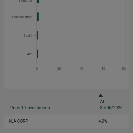
industriali
Beni voluttuari
Sanità
Altri
0
20
40
60
80
Al
Primi 10 investimenti
30/06/2026
KLA CORP
4,0%