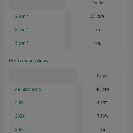
Fondo
2 anni*
25,26%
3 anni*
n.a.
5 anni*
n.a.
Performance Annua
Fondo
da inizio anno
40,24%
2025
4,83%
2024
7,16%
2023
n.a.