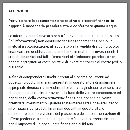
ATTENZIONE
Per visionare la documentazione relativa ai prodotti finanziari in
TEMATICI
oggetto è necessario prendere atto e confermare quanto segue.
Euromobiliare Franklin Future Tech
Le informazioni relative ai prodotti finanziari presentati in questo sito
Leaders
(le "Informazioni") non costituiscono una raccomandazione o un
invito alla sottoscrizione, all'acquisto o alla vendita di alcun prodotto
Fondo / Azionari / Indicatore sintetico di rischio: 6
finanziario né costituiscono consulenza in materia di investimenti. I
prodotti finanziari cui tali Informazioni si riferiscono potrebbero non
Confronta
essere appropriati ai vostri obiettivi di investimento e/o al vostro profilo
di rischio.
Fact sheet
Al fine di comprendere i rischi inerenti alle operazioni aventi ad
oggetto i prodotti finanziari presentati in questo sito e di assumere
Prodotto chiuso al collocamento
appropriate decisioni di investimento relative agli stessi, è essenziale
che consideriate le Informazioni alla luce delle vostre conoscenze ed
IT0005559007
esperienze, della vostra situazione finanziaria nonché dei vostri
obiettivi di investimento. Qualora foste interessati a ricevere ulteriori
Valore Quota al 04/08/2026:
7,1440 €
informazioni sui prodotti finanziari descritti in questo sito, è
necessario prendere visione del prospetto e della documentazione di
Euromobiliare Franklin Future 
offerta predisposta per ciascun prodotto finanziario, eventualmente
con il supporto di un consulente finanziario di fiducia.
Descrizione