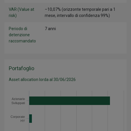
VAR (Value at
–10,07% (orizzonte temporale pari a 1
risk)
mese, intervallo di confidenza 99%)
Periodo di
7 anni
detenzione
raccomandato
Portafoglio
Asset allocation lorda al 30/06/2026
Categoria
Valore
Azionario Sviluppati
51.5
Azionario
Sviluppati
Corporate HY
1.9
Corporate IG
19.4
Corporate
Governativo Emergenti
2.1
HY
Governativo Sviluppati
23.6