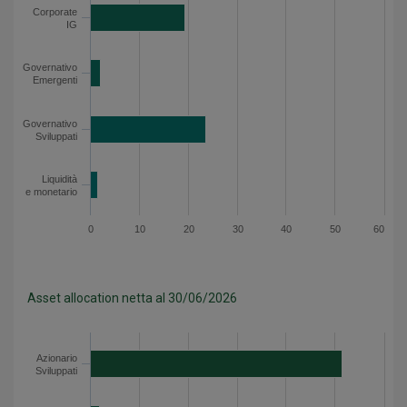
Corporate
Liquidità e monetario
1.5
IG
Asset allocation lorda - Dati del grafico
Governativo
Emergenti
Governativo
Sviluppati
Liquidità
e monetario
0
10
20
30
40
50
60
Asset allocation netta al 30/06/2026
Categoria
Valore
Azionario Sviluppati
51.5
Azionario
Sviluppati
Corporate HY
1.9
Corporate IG
19.4