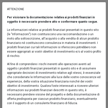
ATTENZIONE
Per visionare la documentazione relativa ai prodotti finanziari in
TEMATICI
oggetto è necessario prendere atto e confermare quanto segue.
Euromobiliare Science 4 Life A
Le informazioni relative ai prodotti finanziari presentati in questo sito
(le "Informazioni") non costituiscono una raccomandazione o un
Fondo / Flessibili / Indicatore sintetico di rischio: 4 / SFDR articolo 8
invito alla sottoscrizione, all'acquisto o alla vendita di alcun prodotto
finanziario né costituiscono consulenza in materia di investimenti. I
Confronta
prodotti finanziari cui tali Informazioni si riferiscono potrebbero non
essere appropriati ai vostri obiettivi di investimento e/o al vostro profilo
Fact sheet
di rischio.
Al fine di comprendere i rischi inerenti alle operazioni aventi ad
IT0005046054
oggetto i prodotti finanziari presentati in questo sito e di assumere
appropriate decisioni di investimento relative agli stessi, è essenziale
Valore Quota al 04/08/2026:
6,8930 €
che consideriate le Informazioni alla luce delle vostre conoscenze ed
esperienze, della vostra situazione finanziaria nonché dei vostri
Euromobiliare Science 4 Life A
obiettivi di investimento. Qualora foste interessati a ricevere ulteriori
informazioni sui prodotti finanziari descritti in questo sito, è
Descrizione
Fondo / Flessibili / Indicatore sintetico di
necessario prendere visione del prospetto e della documentazione di
offerta predisposta per ciascun prodotto finanziario, eventualmente
Il Fondo Euromobiliare Science 4 Life è un prodotto
con il supporto di un consulente finanziario di fiducia.
Confronta
Fact sheet
flessibile, globale e diversificato in molteplici temi, che,