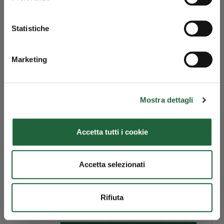
Paesi
Statistiche
Bassi
Marketing
Danimarca
Belgio
Mostra dettagli
Altri
Accetta tutti i cookie
0
5
10
15
20
25
30
Accetta selezionati
Esposizione per settore al 30/06/2026
Rifiuta
Categoria
Valore