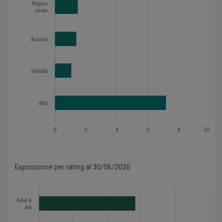
Regno
Unito
Austria
Irlanda
Altri
0
2
4
6
8
10
Esposizione per rating al 30/06/2026
Categoria
Valore
AAA e AA
14.2
AAA e
AA
A
20