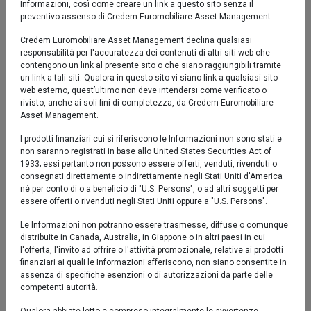
Informazioni, così come creare un link a questo sito senza il
preventivo assenso di Credem Euromobiliare Asset Management.
7.5 %
Credem Euromobiliare Asset Management declina qualsiasi
responsabilità per l'accuratezza dei contenuti di altri siti web che
5 %
contengono un link al presente sito o che siano raggiungibili tramite
un link a tali siti. Qualora in questo sito vi siano link a qualsiasi sito
web esterno, quest’ultimo non deve intendersi come verificato o
2.5 %
rivisto, anche ai soli fini di completezza, da Credem Euromobiliare
Asset Management.
0 %
I prodotti finanziari cui si riferiscono le Informazioni non sono stati e
-2.5 %
non saranno registrati in base allo United States Securities Act of
set '25
nov '25
gen '26
mar '26
mag '26
lug '26
1933; essi pertanto non possono essere offerti, venduti, rivenduti o
consegnati direttamente o indirettamente negli Stati Uniti d'America
né per conto di o a beneficio di "U.S. Persons", o ad altri soggetti per
essere offerti o rivenduti negli Stati Uniti oppure a "U.S. Persons".
2020
2025
Le Informazioni non potranno essere trasmesse, diffuse o comunque
distribuite in Canada, Australia, in Giappone o in altri paesi in cui
Fondo
l'offerta, l'invito ad offrire o l'attività promozionale, relative ai prodotti
Fino al 31/12/2021 la politica del Fondo era diversa.
finanziari ai quali le Informazioni afferiscono, non siano consentite in
assenza di specifiche esenzioni o di autorizzazioni da parte delle
Per periodi superiori a 3 anni la rappresentazione avviene su
competenti autorità.
serie storiche settimanali.