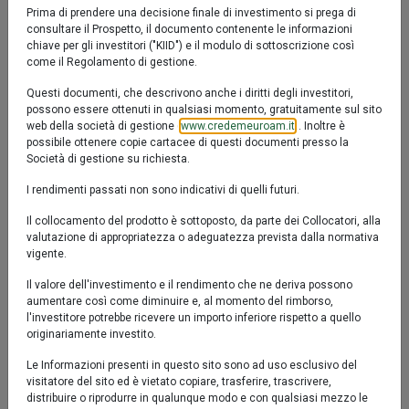
Prima di prendere una decisione finale di investimento si prega di
IT0005046054
in ottica di lungo periodo, ha l’obiettivo di cogliere le
consultare il Prospetto, il documento contenente le informazioni
opportunità offerte dai settori a maggiore crescita
chiave per gli investitori ("KIID") e il modulo di sottoscrizione così
Valore Quota al 04/08/2026:
6,8930 €
economica, investendo in società con obiettivi di
come il Regolamento di gestione.
sviluppo sostenibile chiari e misurabili. Il portafoglio
Questi documenti, che descrivono anche i diritti degli investitori,
presenta un elevato profilo di sostenibilità e dà la
possono essere ottenuti in qualsiasi momento, gratuitamente sul sito
web della società di gestione (
www.credemeuroam.it
). Inoltre è
possibilità di accedere ad un più ampio universo
possibile ottenere copie cartacee di questi documenti presso la
investibile di società, anche attraverso la
Società di gestione su richiesta.
collaborazione con un advisor specializzato quale
I rendimenti passati non sono indicativi di quelli futuri.
MainStreet Partners.
Il collocamento del prodotto è sottoposto, da parte dei Collocatori, alla
valutazione di appropriatezza o adeguatezza prevista dalla normativa
vigente.
Il valore dell'investimento e il rendimento che ne deriva possono
SFDR articolo 8
aumentare così come diminuire e, al momento del rimborso,
Il prodotto promuove caratteristiche ambientali, sociali e di
l'investitore potrebbe ricevere un importo inferiore rispetto a quello
governance (‘‘ESG’’)
originariamente investito.
Le Informazioni presenti in questo sito sono ad uso esclusivo del
visitatore del sito ed è vietato copiare, trasferire, trascrivere,
distribuire o riprodurre in qualunque modo e con qualsiasi mezzo le
YTD
6M
1y
3y
5y
10y