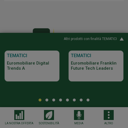
Altri prodotti con finalità TEMATICI
TEMATICI
TEMATICI
Euromobiliare Digital
Euromobiliare Franklin
Trends A
Future Tech Leaders
Dove sottoscrivere
Seguici
Sigillo rilasciato dall’Istituto Tedesco ITQF a fronte di un
LA NOSTRA OFFERTA
SOSTENIBILITÀ
MEDIA
ALTRO