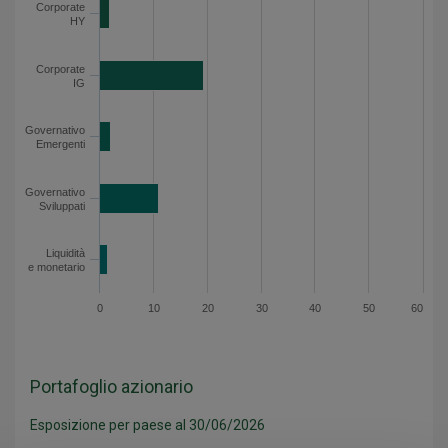
Corporate
Governativo Emergenti
2.1
HY
Governativo Sviluppati
10.9
Corporate
Liquidità e monetario
1.5
IG
Asset allocation netta - Dati del grafico
Governativo
Emergenti
Governativo
Sviluppati
Liquidità
e monetario
0
10
20
30
40
50
60
Portafoglio azionario
Esposizione per paese al 30/06/2026