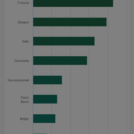
Francia
Spagna
7.9
Italia
6.6
Germania
5.8
Spagna
Sovranazionali
3.1
Paesi Bassi
2.6
Italia
Belgio
2.4
Regno Unito
1.5
Austria
1.4
Germania
Irlanda
1.1
Altri
7.2
Sovranazionali
Esposizione per paese - Dati del grafico
Paesi
Bassi
Belgio