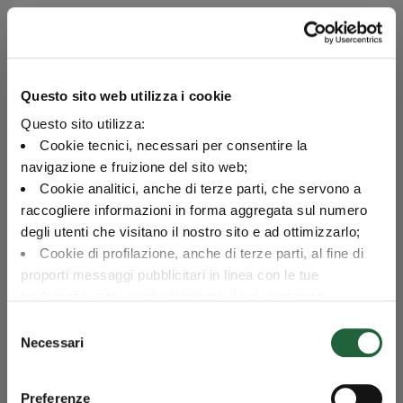
Categoria
Valore
Stati Uniti d'America
28.2
Stati
Uniti
Regno Unito
5.2
d'America
Svizzera
4.8
Questo sito web utilizza i cookie
Regno
Francia
4
Unito
Questo sito utilizza:
Germania
2.9
Cookie tecnici, necessari per consentire la
Spagna
1.7
navigazione e fruizione del sito web;
Svizzera
Italia
1.4
Cookie analitici, anche di terze parti, che servono a
Paesi Bassi
1
raccogliere informazioni in forma aggregata sul numero
Danimarca
1
Francia
degli utenti che visitano il nostro sito e ad ottimizzarlo;
Belgio
0.7
Cookie di profilazione, anche di terze parti, al fine di
Altri
0.6
proporti messaggi pubblicitari in linea con le tue
Germania
preferenze, per i quali chiediamo il tuo consenso.
Esposizione per paese - Dati del grafico
Per maggiori dettagli puoi consultare la
Cookie Policy
,
Selezione
in cui potrai modificare la tua scelta in qualsiasi momento
Necessari
Spagna
del
oppure puoi negare l'utilizzo di questi cookie cliccando su
consenso
"Rifiuta".
Preferenze
Italia