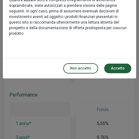
Qualora abbiate letto e compreso integralmente le avvertenze
Performance al 03/08/2026
sopraindicate, siete autorizzati a prendere visione delle pagine
seguenti. In ogni caso, prima di assumere eventuali decisioni di
investimento aventi ad oggetto i prodotti finanziari presentati in
Fondo
questo sito si raccomanda ulteriormente una lettura attenta del
prospetto e della documentazione di offerta predisposta per ciascun
prodotto.
YTD
1,82%
1 mese
-1,62%
3 mesi
3,33%
Non accetto
Accetto
6 mesi
1,51%
Performance
Fondo
1 anno*
5,55%
3 anni*
9,76%