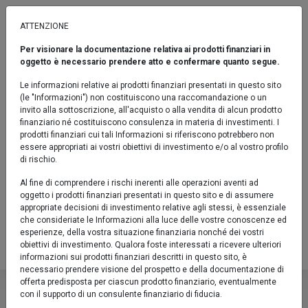
ATTENZIONE
Per visionare la documentazione relativa ai prodotti finanziari in
ACCUMULO
oggetto è necessario prendere atto e confermare quanto segue.
Euromobiliare Defensive Opportunity
Le informazioni relative ai prodotti finanziari presentati in questo sito
2028 D
(le "Informazioni") non costituiscono una raccomandazione o un
invito alla sottoscrizione, all'acquisto o alla vendita di alcun prodotto
Fondo / Flessibili / Indicatore sintetico di rischio: 4
finanziario né costituiscono consulenza in materia di investimenti. I
prodotti finanziari cui tali Informazioni si riferiscono potrebbero non
Confronta
essere appropriati ai vostri obiettivi di investimento e/o al vostro profilo
di rischio.
Fact sheet
Al fine di comprendere i rischi inerenti alle operazioni aventi ad
oggetto i prodotti finanziari presentati in questo sito e di assumere
Prodotto chiuso al collocamento
appropriate decisioni di investimento relative agli stessi, è essenziale
che consideriate le Informazioni alla luce delle vostre conoscenze ed
IT0005526311
esperienze, della vostra situazione finanziaria nonché dei vostri
obiettivi di investimento. Qualora foste interessati a ricevere ulteriori
Valore Quota al 05/08/2026:
6,2800 €
informazioni sui prodotti finanziari descritti in questo sito, è
necessario prendere visione del prospetto e della documentazione di
Euromobiliare Defensive Oppor
offerta predisposta per ciascun prodotto finanziario, eventualmente
con il supporto di un consulente finanziario di fiducia.
Descrizione