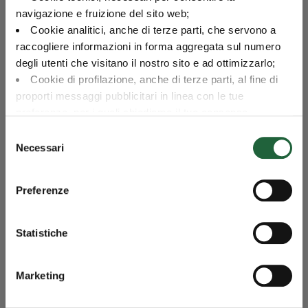
navigazione e fruizione del sito web;
Cookie analitici, anche di terze parti, che servono a
Portafoglio obbligazionario
raccogliere informazioni in forma aggregata sul numero
degli utenti che visitano il nostro sito e ad ottimizzarlo;
Esposizione per paese al 31/07/2026
Cookie di profilazione, anche di terze parti, al fine di
Categoria
Valore
proporti messaggi pubblicitari in linea con le tue
Italia
Italia
78.4
preferenze, per i quali chiediamo il tuo consenso.
0
20
40
60
80
100
Per maggiori dettagli puoi consultare la
Cookie Policy
,
Selezione
Esposizione per paese - Dati del grafico
in cui potrai modificare la tua scelta in qualsiasi momento
Necessari
del
oppure puoi negare l'utilizzo di questi cookie cliccando su
consenso
Esposizione per rating al 31/07/2026
"Rifiuta".
Preferenze
Categoria
Valore
AAA e AA
0
AAA e
AA
Statistiche
A
0
BBB
78.4
A
BB
0
Marketing
B
0
CCC e inferiore
0