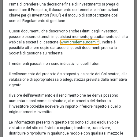
Fondo / Flessibili / Indicatore sintetico di
Prima di prendere una decisione finale di investimento si prega di
Euromobiliare Defensive Opportunity 2028 è un Fondo
consultare il Prospetto, il documento contenente le informazioni
Confronta
Fact sheet
Prodotto chiuso al collocamento
con obiettivo di protezione, ideato per cogliere le
chiave per gli investitori ("KIID") e il modulo di sottoscrizione così
come il Regolamento di gestione.
IT0005526311
eventuali opportunità offerte dell’andamento del
mercato azionario e valorizzare il tuo capitale.
Questi documenti, che descrivono anche i diritti degli investitori,
Valore Quota al 05/08/2026:
6,2800 €
possono essere ottenuti in qualsiasi momento, gratuitamente sul sito
web della società di gestione (
www.credemeuroam.it
). Inoltre è
possibile ottenere copie cartacee di questi documenti presso la
Società di gestione su richiesta.
I rendimenti passati non sono indicativi di quelli futuri.
YTD
6M
1y
3y
5y
10y
Il collocamento del prodotto è sottoposto, da parte dei Collocatori, alla
valutazione di appropriatezza o adeguatezza prevista dalla normativa
vigente.
10 %
Il valore dell'investimento e il rendimento che ne deriva possono
aumentare così come diminuire e, al momento del rimborso,
5 %
l'investitore potrebbe ricevere un importo inferiore rispetto a quello
originariamente investito.
0 %
Le Informazioni presenti in questo sito sono ad uso esclusivo del
visitatore del sito ed è vietato copiare, trasferire, trascrivere,
distribuire o riprodurre in qualunque modo e con qualsiasi mezzo le
-5 %