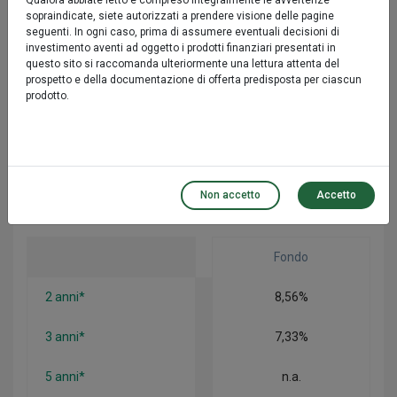
Qualora abbiate letto e compreso integralmente le avvertenze
sopraindicate, siete autorizzati a prendere visione delle pagine
seguenti. In ogni caso, prima di assumere eventuali decisioni di
Performance
investimento aventi ad oggetto i prodotti finanziari presentati in
questo sito si raccomanda ulteriormente una lettura attenta del
prospetto e della documentazione di offerta predisposta per ciascun
Fondo
prodotto.
1 anno*
9,69%
3 anni*
23,65%
Non accetto
Accetto
Rendimento medio annuo composto
Fondo
2 anni*
8,56%
3 anni*
7,33%
5 anni*
n.a.