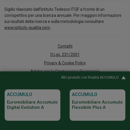
Sigillo rilasciato dall’Istituto Tedesco ITQF a fronte di un
corrispettivo per una licenza annuale. Per maggiori informazioni
sui risultati della ricerca e sulla metodologia consultare
www.istituto-qualita.com
Contatti
D.Lgs. 231/2001
Privacy & Cookie Policy
Arbitro per le Controversie Finanziarie
Altri prodotti con finalità ACCUMULO
Accessibilità
Whistleblowing
ACCUMULO
ACCUMULO
Policy e documenti informativi
Euromobiliare Accumulo
Euromobiliare Accumulo
Digital Agency
Digital Evolution A
Flessibile Plus A
© 2026 Gruppo Bancario Credito Emiliano - Credem - Credem Euromobiliare
Asset Management Sgr SPA P.IVA 02823390352