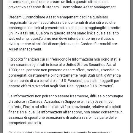
Informazioni, così come creare un link a questo sito senza il
set '25
nov '25
gen '26
mar '26
mag '26
lug '26
preventivo assenso di Credem Euromobiliare Asset Management.
Credem Euromobiliare Asset Management declina qualsiasi
responsabilità per l'accuratezza dei contenuti di altri siti web che
2024
2026
contengono un link al presente sito o che siano raggiungibili tramite
un link a tali siti. Qualora in questo sito vi siano link a qualsiasi sito
Fondo
web esterno, quest’ultimo non deve intendersi come verificato o
rivisto, anche ai soli fini di completezza, da Credem Euromobiliare
Asset Management.
I prodotti finanziari cui si riferiscono le Informazioni non sono stati e
Performance al 04/08/2026
non saranno registrati in base allo United States Securities Act of
1933; essi pertanto non possono essere offerti, venduti, rivenduti o
Fondo
consegnati direttamente o indirettamente negli Stati Uniti d'America
né per conto di o a beneficio di "U.S. Persons", o ad altri soggetti per
essere offerti o rivenduti negli Stati Uniti oppure a "U.S. Persons".
YTD
6,40%
Le Informazioni non potranno essere trasmesse, diffuse o comunque
distribuite in Canada, Australia, in Giappone o in altri paesi in cui
1 mese
0,58%
l'offerta, l'invito ad offrire o l'attività promozionale, relative ai prodotti
finanziari ai quali le Informazioni afferiscono, non siano consentite in
3 mesi
7,08%
assenza di specifiche esenzioni o di autorizzazioni da parte delle
competenti autorità.
6 mesi
4,50%