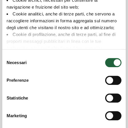
Cookie tecnici, necessari per consentire la
Classe A
navigazione e fruizione del sito web;
Cookie analitici, anche di terze parti, che servono a
EUROMOBILIARE HIGH DIVIDEND 2 EQUITY
raccogliere informazioni in forma aggregata sul numero
degli utenti che visitano il nostro sito e ad ottimizzarlo;
Classe A
Cookie di profilazione, anche di terze parti, al fine di
EUROMOBILIARE PICTET ACCUMULO MULTI
proporti messaggi pubblicitari in linea con le tue
TRENDS
preferenze, per i quali chiediamo il tuo consenso.
Per maggiori dettagli puoi consultare la
Cookie Policy
,
Selezione
Classe A
in cui potrai modificare la tua scelta in qualsiasi momento
Necessari
del
oppure puoi negare l'utilizzo di questi cookie cliccando su
consenso
EUROMOBILIARE PICTET RESHAPING
"Rifiuta".
ECONOMY
Preferenze
Classe A
Statistiche
EUROMOBILIARE SALUTE & BENESSERE ESG
Classe A
Marketing
EUROFUNDLUX STEP IN HIGH DIVIDEND