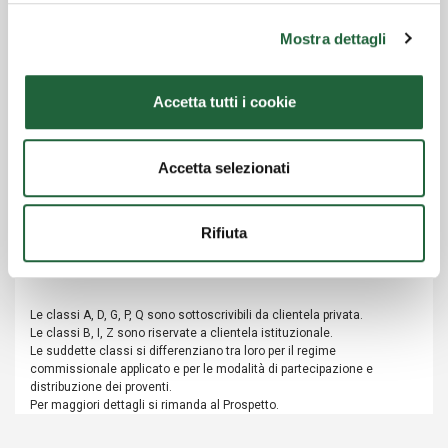
Classe D
Mostra dettagli
EUROMOBILIARE DEFENSIVE OPPORTUNITY
2028
Accetta tutti i cookie
Classe D
Accetta selezionati
EUROFUNDLUX BLACKROCK EURO FIXED
MATURITY 2031
Rifiuta
Classe A
Classe D
Le classi A, D, G, P, Q sono sottoscrivibili da clientela privata.
Le classi B, I, Z sono riservate a clientela istituzionale.
Le suddette classi si differenziano tra loro per il regime
commissionale applicato e per le modalità di partecipazione e
distribuzione dei proventi.
Per maggiori dettagli si rimanda al Prospetto.