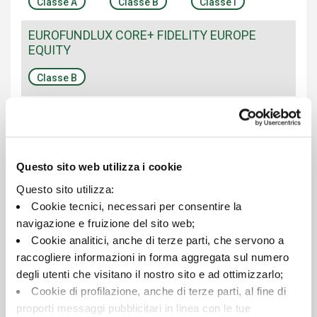
Classe A
Classe B
Classe I
EUROFUNDLUX CORE+ FIDELITY EUROPE
EQUITY
Classe B
EUROFUNDLUX CORE+ FIDELITY US EQUITY
Classe B
Classe BH
Questo sito web utilizza i cookie
EUROFUNDLUX EMERGING MARKETS EQUITY
Questo sito utilizza:
Classe A
Classe B
Cookie tecnici, necessari per consentire la
navigazione e fruizione del sito web;
EUROFUNDLUX EQUITY INCOME
Cookie analitici, anche di terze parti, che servono a
raccogliere informazioni in forma aggregata sul numero
Classe A
Classe B
Classe D
degli utenti che visitano il nostro sito e ad ottimizzarlo;
Classe Q
Cookie di profilazione, anche di terze parti, al fine di
proporti messaggi pubblicitari in linea con le tue