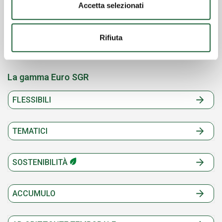
Le classi A, D, G, P, Q sono sottoscrivibili da clientela privata.
Accetta selezionati
Le classi B, I, Z sono riservate a clientela istituzionale.
Le suddette classi si differenziano tra loro per il regime
commissionale applicato e per le modalità di partecipazione e
distribuzione dei proventi.
Rifiuta
Per maggiori dettagli si rimanda al Prospetto.
La gamma Euro SGR
FLESSIBILI
TEMATICI
SOSTENIBILITÀ
ACCUMULO