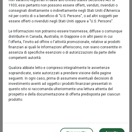
non saranno registrati in base allo United States Securities Act of
1933; essi pertanto non possono essere offerti, venduti, rivenduti o
consegnati direttamente o indirettamente negli Stati Uniti d'America
Comparto
Benchmark
né per conto di o a beneficio di "U.S. Persons", o ad altri soggetti per
essere offerti o rivenduti negli Stati Uniti oppure a "U.S. Persons".
YTD
13,04%
14,25%
Le Informazioni non potranno essere trasmesse, diffuse o comunque
distribuite in Canada, Australia, in Giappone o in altri paesi in cui
1 mese
1,90%
2,07%
l'offerta, l'invito ad offrire o l'attività promozionale, relative ai prodotti
finanziari ai quali le Informazioni afferiscono, non siano consentite in
assenza di specifiche esenzioni o di autorizzazioni da parte delle
3 mesi
8,96%
9,14%
competenti autorità.
6 mesi
13,57%
13,58%
Qualora abbiate letto e compreso integralmente le avvertenze
sopraindicate, siete autorizzati a prendere visione delle pagine
seguenti. In ogni caso, prima di assumere eventuali decisioni di
Performance
investimento aventi ad oggetto i prodotti finanziari presentati in
questo sito si raccomanda ulteriormente una lettura attenta del
prospetto e della documentazione di offerta predisposta per ciascun
Comparto
Benchmark
prodotto.
1 anno*
21,86%
23,89%
3 anni*
54,08%
54,26%