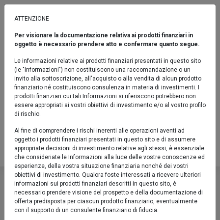
ATTENZIONE
Per visionare la documentazione relativa ai prodotti finanziari in
AZIONARI
oggetto è necessario prendere atto e confermare quanto segue.
Eurofundlux Azionario Globale I
Le informazioni relative ai prodotti finanziari presentati in questo sito
(le "Informazioni") non costituiscono una raccomandazione o un
Sicav / Azionari / Indicatore sintetico di rischio: 4
invito alla sottoscrizione, all'acquisto o alla vendita di alcun prodotto
finanziario né costituiscono consulenza in materia di investimenti. I
Confronta
prodotti finanziari cui tali Informazioni si riferiscono potrebbero non
essere appropriati ai vostri obiettivi di investimento e/o al vostro profilo
Fact sheet
di rischio.
Al fine di comprendere i rischi inerenti alle operazioni aventi ad
LU1492371270
oggetto i prodotti finanziari presentati in questo sito e di assumere
appropriate decisioni di investimento relative agli stessi, è essenziale
Valore Quota al 06/08/2026:
23,0950 €
che consideriate le Informazioni alla luce delle vostre conoscenze ed
esperienze, della vostra situazione finanziaria nonché dei vostri
Eurofundlux Azionario Globale 
obiettivi di investimento. Qualora foste interessati a ricevere ulteriori
informazioni sui prodotti finanziari descritti in questo sito, è
Sicav / Azionari / Indicatore sintetico di r
necessario prendere visione del prospetto e della documentazione di
offerta predisposta per ciascun prodotto finanziario, eventualmente
con il supporto di un consulente finanziario di fiducia.
Confronta
Fact sheet