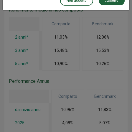
Non accetto
Accetto
Rendimento medio annuo composto
Comparto
Benchmark
2 anni*
11,03%
12,06%
3 anni*
15,48%
15,53%
5 anni*
10,90%
10,26%
Performance Annua
Comparto
Benchmark
da inizio anno
10,96%
11,83%
2025
4,08%
5,07%