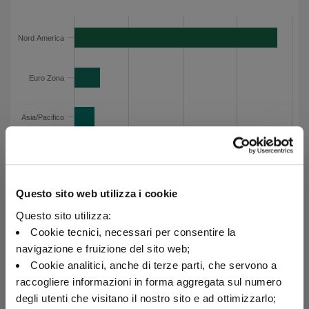
Categoria
Valore
Nord America
75
Nord America
Euro Zona
9.7
Asia/Pacifico
7.6
Euro Zona
Europa non Euro
5.8
Esposizione per area geografica - Dati del grafico
Asia/Pacifico
Europa
non Euro
0
20
40
60
80
Questo sito web utilizza i cookie
Questo sito utilizza:
Cookie tecnici, necessari per consentire la
Esposizione per paese al 30/06/2026
navigazione e fruizione del sito web;
Cookie analitici, anche di terze parti, che servono a
Categoria
Valore
raccogliere informazioni in forma aggregata sul numero
Stati Uniti d'America
72.5
Stati
Uniti
degli utenti che visitano il nostro sito e ad ottimizzarlo;
Giappone
5.9
d'America