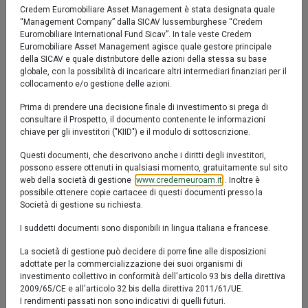
Credem Euromobiliare Asset Management è stata designata quale
Descrizione
LU1492371270
“Management Company” dalla SICAV lussemburghese “Credem
Euromobiliare International Fund Sicav”. In tale veste Credem
Valore Quota al 06/08/2026:
23,0950 €
Il Comparto Eurofundlux Azionario Globale ESG ha
Euromobiliare Asset Management agisce quale gestore principale
come obiettivo la crescita del capitale investito nel
della SICAV e quale distributore delle azioni della stessa su base
globale, con la possibilità di incaricare altri intermediari finanziari per il
lungo termine. Nella costruzione del portafoglio
collocamento e/o gestione delle azioni.
Euromobiliare AM SGR adotta il processo di
investimento sviluppato internamente che segue
Prima di prendere una decisione finale di investimento si prega di
consultare il Prospetto, il documento contenente le informazioni
l’approccio di selezione positiva privilegiando le
chiave per gli investitori ("KIID") e il modulo di sottoscrizione.
società che hanno un punteggio ESG elevato o sopra la
media.
Questi documenti, che descrivono anche i diritti degli investitori,
possono essere ottenuti in qualsiasi momento, gratuitamente sul sito
web della società di gestione (
www.credemeuroam.it
). Inoltre è
possibile ottenere copie cartacee di questi documenti presso la
Società di gestione su richiesta.
I suddetti documenti sono disponibili in lingua italiana e francese.
SFDR articolo 8
Il prodotto promuove caratteristiche ambientali, sociali e di
La società di gestione può decidere di porre fine alle disposizioni
governance (‘‘ESG’’)
adottate per la commercializzazione dei suoi organismi di
investimento collettivo in conformità dell'articolo 93 bis della direttiva
2009/65/CE e all'articolo 32 bis della direttiva 2011/61/UE.
I rendimenti passati non sono indicativi di quelli futuri.