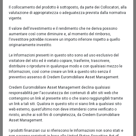
YTD
6M
1y
3y
5y
10y
Il collocamento del prodotto è sottoposto, da parte dei Collocatori, alla
valutazione di appropriatezza o adeguatezza prevista dalla normativa
vigente.
20 %
Il valore dell'investimento e il rendimento che ne deriva possono
aumentare così come diminuire e, al momento del rimborso,
10 %
l'investitore potrebbe ricevere un importo inferiore rispetto a quello
originariamente investito.
0 %
Le Informazioni presenti in questo sito sono ad uso esclusivo del
visitatore del sito ed è vietato copiare, trasferire, trascrivere,
distribuire o riprodurre in qualunque modo e con qualsiasi mezzo le
-10 %
Informazioni, così come creare un link a questo sito senza il
set '25
nov '25
gen '26
mar '26
mag '26
lug '26
preventivo assenso di Credem Euromobiliare Asset Management.
Credem Euromobiliare Asset Management declina qualsiasi
responsabilità per l'accuratezza dei contenuti di altri siti web che
2020
2025
contengono un link al presente sito o che siano raggiungibili tramite
un link a tali siti. Qualora in questo sito vi siano link a qualsiasi sito
web esterno, quest’ultimo non deve intendersi come verificato o
Comparto
Benchmark
rivisto, anche ai soli fini di completezza, da Credem Euromobiliare
Fino al 31/12/2021 la politica del Comparto era diversa.
Asset Management.
Fino al 04/11/2025 la politica del Comparto era diversa.
I prodotti finanziari cui si riferiscono le Informazioni non sono stati e
Performance al 04/08/2026