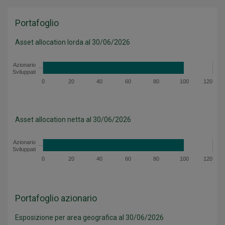
Portafoglio
Asset allocation lorda al 30/06/2026
Categoria
Valore
Azionario
Sviluppati
Azionario Sviluppati
99.9
0
20
40
60
80
100
120
Asset allocation lorda - Dati del grafico
Asset allocation netta al 30/06/2026
Categoria
Valore
Azionario
Sviluppati
Azionario Sviluppati
99.9
0
20
40
60
80
100
120
Asset allocation netta - Dati del grafico
Portafoglio azionario
Esposizione per area geografica al 30/06/2026