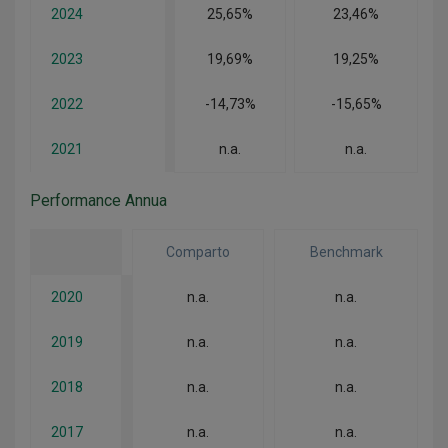
2024
25,65%
23,46%
2023
19,69%
19,25%
2022
-14,73%
-15,65%
2021
n.a.
n.a.
Performance Annua
Comparto
Benchmark
2020
n.a.
n.a.
2019
n.a.
n.a.
2018
n.a.
n.a.
2017
n.a.
n.a.