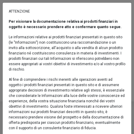
ATTENZIONE
Per visionare la documentazione relativa ai prodotti finanziari in
AZIONARI
oggetto è necessario prendere atto e confermare quanto segue.
Euromobiliare PIR Italia Azionario A
Le informazioni relative ai prodotti finanziari presentati in questo sito
(le "Informazioni") non costituiscono una raccomandazione o un
Fondo / Azionari / Indicatore sintetico di rischio: 4
invito alla sottoscrizione, all'acquisto o alla vendita di alcun prodotto
finanziario né costituiscono consulenza in materia di investimenti. I
Confronta
prodotti finanziari cui tali Informazioni si riferiscono potrebbero non
essere appropriati ai vostri obiettivi di investimento e/o al vostro profilo
Fact sheet
di rischio.
Al fine di comprendere i rischi inerenti alle operazioni aventi ad
IT0005253361
oggetto i prodotti finanziari presentati in questo sito e di assumere
appropriate decisioni di investimento relative agli stessi, è essenziale
Valore Quota al 05/08/2026:
11,3730 €
che consideriate le Informazioni alla luce delle vostre conoscenze ed
esperienze, della vostra situazione finanziaria nonché dei vostri
Euromobiliare PIR Italia Aziona
obiettivi di investimento. Qualora foste interessati a ricevere ulteriori
informazioni sui prodotti finanziari descritti in questo sito, è
Descrizione
Fondo / Azionari / Indicatore sintetico di 
necessario prendere visione del prospetto e della documentazione di
offerta predisposta per ciascun prodotto finanziario, eventualmente
Il Fondo Euromobiliare PIR Italia Azionario ha l'obiettivo
con il supporto di un consulente finanziario di fiducia.
Confronta
Fact sheet
di accrescere il valore del capitale investito. Il