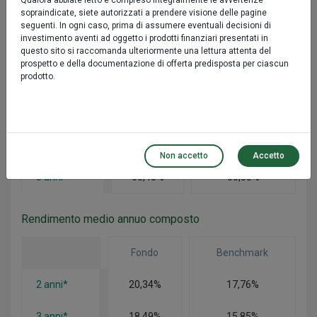
Qualora abbiate letto e compreso integralmente le avvertenze
3 mesi
10,70%
10,60%
sopraindicate, siete autorizzati a prendere visione delle pagine
seguenti. In ogni caso, prima di assumere eventuali decisioni di
6 mesi
8,76%
6,35%
investimento aventi ad oggetto i prodotti finanziari presentati in
questo sito si raccomanda ulteriormente una lettura attenta del
prospetto e della documentazione di offerta predisposta per ciascun
prodotto.
Performance
Fondo
Benchmark
1 anno*
18,36%
16,99%
Non accetto
Accetto
3 anni*
66,45%
55,55%
Rendimento medio annuo composto
Fondo
Benchmark
2 anni*
20,34%
17,76%
3 anni*
18,49%
15,85%