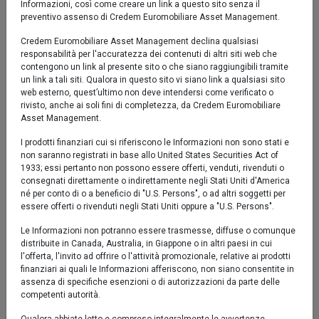
Informazioni, così come creare un link a questo sito senza il
0 %
preventivo assenso di Credem Euromobiliare Asset Management.
Credem Euromobiliare Asset Management declina qualsiasi
-10 %
responsabilità per l'accuratezza dei contenuti di altri siti web che
set '25
nov '25
gen '26
mar '26
mag '26
lug '26
contengono un link al presente sito o che siano raggiungibili tramite
un link a tali siti. Qualora in questo sito vi siano link a qualsiasi sito
web esterno, quest’ultimo non deve intendersi come verificato o
2020
2025
rivisto, anche ai soli fini di completezza, da Credem Euromobiliare
Asset Management.
Fondo
Benchmark
I prodotti finanziari cui si riferiscono le Informazioni non sono stati e
non saranno registrati in base allo United States Securities Act of
1933; essi pertanto non possono essere offerti, venduti, rivenduti o
consegnati direttamente o indirettamente negli Stati Uniti d'America
Performance al 04/08/2026
né per conto di o a beneficio di "U.S. Persons", o ad altri soggetti per
essere offerti o rivenduti negli Stati Uniti oppure a "U.S. Persons".
Fondo
Benchmark
Le Informazioni non potranno essere trasmesse, diffuse o comunque
distribuite in Canada, Australia, in Giappone o in altri paesi in cui
l'offerta, l'invito ad offrire o l'attività promozionale, relative ai prodotti
YTD
9,39%
8,51%
finanziari ai quali le Informazioni afferiscono, non siano consentite in
assenza di specifiche esenzioni o di autorizzazioni da parte delle
1 mese
-2,20%
-1,92%
competenti autorità.