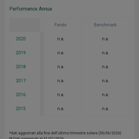
Performance Annua
Fondo
Benchmark
2020
n.a.
n.a.
2019
n.a.
n.a.
2018
n.a.
n.a.
2017
n.a.
n.a.
2016
n.a.
n.a.
2015
n.a.
n.a.
*dati aggiornati alla fine dell'ultimo trimestre solare (30/06/2026)
** Dati aggiornati al 31/07/2026