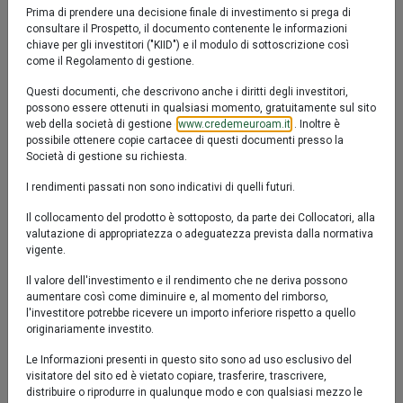
Prima di prendere una decisione finale di investimento si prega di
IT0005253361
patrimonio è investito principalmente in strumenti
consultare il Prospetto, il documento contenente le informazioni
finanziari azionari e fino al 30% è possibile
chiave per gli investitori ("KIID") e il modulo di sottoscrizione così
Valore Quota al 05/08/2026:
11,3730 €
l’investimento in strumenti finanziari obbligazionari, del
come il Regolamento di gestione.
mercato monetario, obbligazionari convertibili e/o cum
Questi documenti, che descrivono anche i diritti degli investitori,
warrant, di emittenti principalmente italiani, dell’Unione
possono essere ottenuti in qualsiasi momento, gratuitamente sul sito
web della società di gestione (
www.credemeuroam.it
). Inoltre è
Europea o di Stati aderenti all’Accordo dello Spazio
possibile ottenere copie cartacee di questi documenti presso la
economico europeo.
Società di gestione su richiesta.
I rendimenti passati non sono indicativi di quelli futuri.
Il collocamento del prodotto è sottoposto, da parte dei Collocatori, alla
valutazione di appropriatezza o adeguatezza prevista dalla normativa
vigente.
YTD
6M
1y
3y
5y
10y
Il valore dell'investimento e il rendimento che ne deriva possono
aumentare così come diminuire e, al momento del rimborso,
l'investitore potrebbe ricevere un importo inferiore rispetto a quello
20 %
originariamente investito.
Le Informazioni presenti in questo sito sono ad uso esclusivo del
10 %
visitatore del sito ed è vietato copiare, trasferire, trascrivere,
distribuire o riprodurre in qualunque modo e con qualsiasi mezzo le