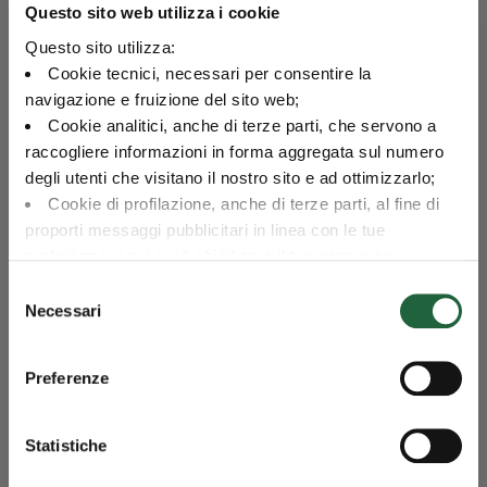
Questo sito web utilizza i cookie
Categoria
Valore
Questo sito utilizza:
Azionario
Azionario Sviluppati
95.2
Sviluppati
Cookie tecnici, necessari per consentire la
Liquidità e monetario
4.8
navigazione e fruizione del sito web;
Liquidità
e monetario
Cookie analitici, anche di terze parti, che servono a
Asset allocation netta - Dati del grafico
raccogliere informazioni in forma aggregata sul numero
0
20
40
60
80
100
degli utenti che visitano il nostro sito e ad ottimizzarlo;
Cookie di profilazione, anche di terze parti, al fine di
proporti messaggi pubblicitari in linea con le tue
Portafoglio azionario
preferenze, per i quali chiediamo il tuo consenso.
Esposizione per area geografica al 31/07/2026
Per maggiori dettagli puoi consultare la
Cookie Policy
,
Selezione
in cui potrai modificare la tua scelta in qualsiasi momento
Necessari
del
Categoria
Valore
oppure puoi negare l'utilizzo di questi cookie cliccando su
Euro Zona
consenso
Euro Zona
88.5
"Rifiuta".
0
20
40
60
80
100
Preferenze
Esposizione per area geografica - Dati del grafico
Statistiche
Esposizione per paese al 31/07/2026