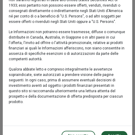
non saranno registrati in base allo United States Securities Act of
1933; essi pertanto non possono essere offerti, venduti, rivenduti o
consegnati direttamente o indirettamente negli Stati Uniti d'America
Rendimento medio annuo composto
né per conto di o a beneficio di "U.S. Persons", o ad altri soggetti per
essere offerti o rivenduti negli Stati Uniti oppure a "U.S. Persons".
Comparto
Le Informazioni non potranno essere trasmesse, diffuse o comunque
distribuite in Canada, Australia, in Giappone o in altri paesi in cui
2 anni*
3,09%
l'offerta, l'invito ad offrire o l'attività promozionale, relative ai prodotti
finanziari ai quali le Informazioni afferiscono, non siano consentite in
assenza di specifiche esenzioni o di autorizzazioni da parte delle
3 anni*
3,65%
competenti autorità.
5 anni*
1,07%
Qualora abbiate letto e compreso integralmente le avvertenze
sopraindicate, siete autorizzati a prendere visione delle pagine
seguenti. In ogni caso, prima di assumere eventuali decisioni di
investimento aventi ad oggetto i prodotti finanziari presentati in
Performance Annua
questo sito si raccomanda ulteriormente una lettura attenta del
prospetto e della documentazione di offerta predisposta per ciascun
Comparto
prodotto.
da inizio anno
0,76%
2025
3,32%