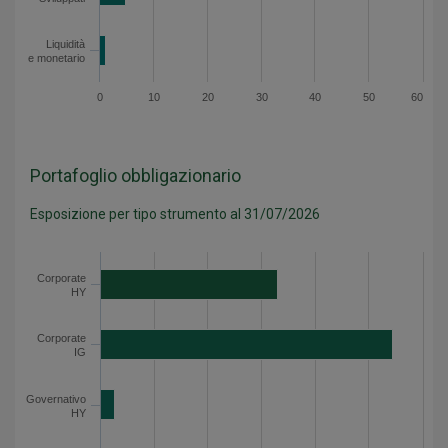
Liquidità
e monetario
0
10
20
30
40
50
60
Portafoglio obbligazionario
Esposizione per tipo strumento al 31/07/2026
Categoria
Valore
Corporate HY
32.9
Corporate
HY
Corporate IG
54.5
Governativo HY
2.7
Corporate
IG
Governativo IG
8.7
Liquidità
1.2
Governativo
HY
Esposizione per tipo strumento - Dati del grafico