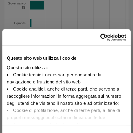
Governativo
IG
Liquidità
0
10
20
30
40
50
60
Questo sito web utilizza i cookie
Esposizione per paese al 31/07/2026
Questo sito utilizza:
Categoria
Valore
Cookie tecnici, necessari per consentire la
Germania
18.1
navigazione e fruizione del sito web;
Germania
Francia
16.7
Cookie analitici, anche di terze parti, che servono a
Italia
12.3
raccogliere informazioni in forma aggregata sul numero
Stati Uniti d'America
7.8
Francia
degli utenti che visitano il nostro sito e ad ottimizzarlo;
Lussemburgo
5.4
Cookie di profilazione, anche di terze parti, al fine di
Regno Unito
4.6
proporti messaggi pubblicitari in linea con le tue
Italia
preferenze, per i quali chiediamo il tuo consenso.
Repubblica Ceca
2.8
Per maggiori dettagli puoi consultare la
Cookie Policy
,
Messico
2.2