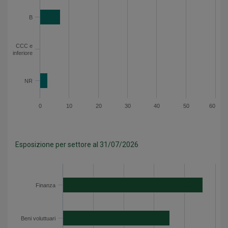
B
CCC e
inferiore
NR
0
10
20
30
40
50
60
Esposizione per settore al 31/07/2026
Categoria
Valore
Finanza
23
Finanza
Beni voluttuari
17.6
Governativo
12.1
Immobiliare
7.8
Beni voluttuari