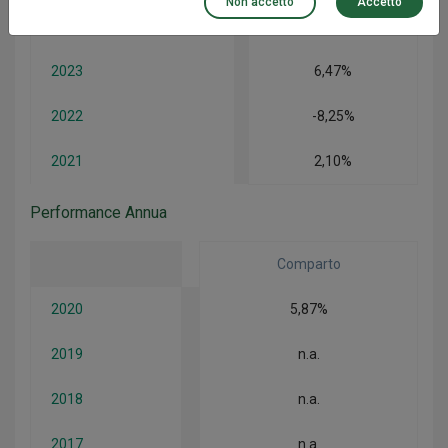
Non accetto
Accetto
2024
3,32%
2023
6,47%
2022
-8,25%
2021
2,10%
Performance Annua
Comparto
2020
5,87%
2019
n.a.
2018
n.a.
2017
n.a.