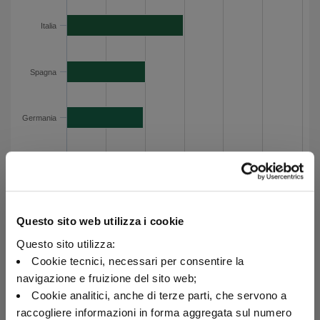
Italia
14.9
Italia
Spagna
10
Germania
9.8
Francia
9.1
Spagna
Messico
8
Sudafrica
6.9
Germania
Romania
4.3
Ungheria
4.3
Regno Unito
3
Francia
Macedonia del Nord
2.8
Altri
25.7
Messico
Questo sito web utilizza i cookie
Esposizione per paese - Dati del grafico
Questo sito utilizza:
Sudafrica
Cookie tecnici, necessari per consentire la
navigazione e fruizione del sito web;
Cookie analitici, anche di terze parti, che servono a
Romania
raccogliere informazioni in forma aggregata sul numero