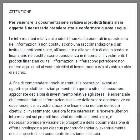
ATTENZIONE
Per visionare la documentazione relativa ai prodotti finanziari in
AD ORIZZONTE TEMPORALE
oggetto è necessario prendere atto e confermare quanto segue.
Euromobiliare Progetto 2027 D
Le informazioni relative ai prodotti finanziari presentati in questo sito
(le "Informazioni") non costituiscono una raccomandazione o un
Fondo / Obbligazionari Flessibili / Profilo di rischio e rendimento: 5
invito alla sottoscrizione, all'acquisto o alla vendita di alcun prodotto
finanziario né costituiscono consulenza in materia di investimenti. I
Confronta
prodotti finanziari cui tali Informazioni si riferiscono potrebbero non
essere appropriati ai vostri obiettivi di investimento e/o al vostro profilo
Fact sheet
di rischio.
Prodotto chiuso al collocamento
Al fine di comprendere i rischi inerenti alle operazioni aventi ad
oggetto i prodotti finanziari presentati in questo sito e di assumere
IT0005455537
appropriate decisioni di investimento relative agli stessi, è essenziale
che consideriate le Informazioni alla luce delle vostre conoscenze ed
Valore Quota al 06/08/2026:
4,8320 €
esperienze, della vostra situazione finanziaria nonché dei vostri
obiettivi di investimento. Qualora foste interessati a ricevere ulteriori
Euromobiliare Progetto 2027 D
informazioni sui prodotti finanziari descritti in questo sito, è
necessario prendere visione del prospetto e della documentazione di
offerta predisposta per ciascun prodotto finanziario, eventualmente
YTD
6M
1y
3y
5y
10y
Fondo / Obbligazionari Flessibili / Profilo
con il supporto di un consulente finanziario di fiducia.