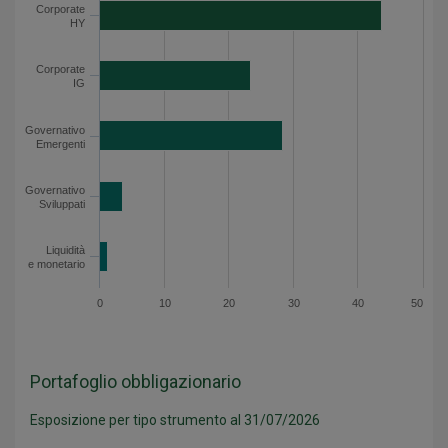
Corporate HY
43.7
Corporate
HY
Corporate IG
23.3
Governativo Emergenti
28.3
Corporate
IG
Governativo Sviluppati
3.5
Liquidità e monetario
1.3
Governativo
Emergenti
Asset allocation netta - Dati del grafico
Governativo
Sviluppati
Liquidità
e monetario
0
10
20
30
40
50
Portafoglio obbligazionario
Esposizione per tipo strumento al 31/07/2026