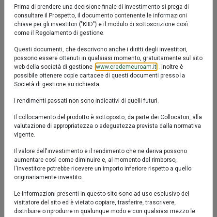
Confronta
Fact sheet
Prodotto chiuso al collocamento
Prima di prendere una decisione finale di investimento si prega di
1 %
consultare il Prospetto, il documento contenente le informazioni
IT0005455537
chiave per gli investitori ("KIID") e il modulo di sottoscrizione così
0.5 %
come il Regolamento di gestione.
Valore Quota al 06/08/2026:
4,8320 €
Questi documenti, che descrivono anche i diritti degli investitori,
0 %
possono essere ottenuti in qualsiasi momento, gratuitamente sul sito
web della società di gestione (
www.credemeuroam.it
). Inoltre è
-0.5 %
possibile ottenere copie cartacee di questi documenti presso la
Società di gestione su richiesta.
-1 %
set '25
nov '25
gen '26
mar '26
mag '26
lug '26
I rendimenti passati non sono indicativi di quelli futuri.
Il collocamento del prodotto è sottoposto, da parte dei Collocatori, alla
valutazione di appropriatezza o adeguatezza prevista dalla normativa
2022
2026
vigente.
Il valore dell'investimento e il rendimento che ne deriva possono
Fondo
aumentare così come diminuire e, al momento del rimborso,
l'investitore potrebbe ricevere un importo inferiore rispetto a quello
originariamente investito.
Performance al 05/08/2026
Le Informazioni presenti in questo sito sono ad uso esclusivo del
visitatore del sito ed è vietato copiare, trasferire, trascrivere,
distribuire o riprodurre in qualunque modo e con qualsiasi mezzo le
Fondo