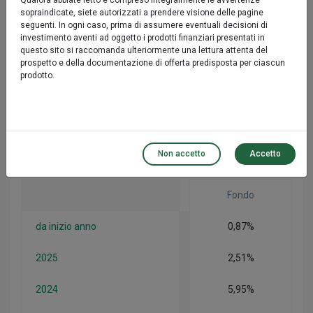
Qualora abbiate letto e compreso integralmente le avvertenze
sopraindicate, siete autorizzati a prendere visione delle pagine
Fondo
seguenti. In ogni caso, prima di assumere eventuali decisioni di
investimento aventi ad oggetto i prodotti finanziari presentati in
questo sito si raccomanda ulteriormente una lettura attenta del
2 anni*
3,67%
prospetto e della documentazione di offerta predisposta per ciascun
prodotto.
3 anni*
5,20%
5 anni*
n.a.
Non accetto
Accetto
Performance Annua
Fondo
da inizio anno
0,87%
2025
2,51%
2024
5,95%