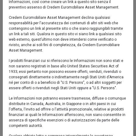
Informazioni, così come creare un link a questo sito senza il
preventivo assenso di Credem Euromobiliare Asset Management.
YTD
1,03%
Credem Euromobiliare Asset Management declina qualsiasi
responsabilità per l'accuratezza dei contenuti di altri siti web che
1 mese
0,10%
contengono un link al presente sito o che siano raggiungibili tramite
un link a tali siti. Qualora in questo sito vi siano link a qualsiasi sito
web esterno, quest’ultimo non deve intendersi come verificato o
3 mesi
0,75%
rivisto, anche ai soli fini di completezza, da Credem Euromobiliare
Asset Management.
6 mesi
0,54%
I prodotti finanziari cui si riferiscono le Informazioni non sono stati e
non saranno registrati in base allo United States Securities Act of
Performance
1933; essi pertanto non possono essere offerti, venduti, rivenduti o
consegnati direttamente o indirettamente negli Stati Uniti d'America
né per conto di o a beneficio di "U.S. Persons", o ad altri soggetti per
Fondo
essere offerti o rivenduti negli Stati Uniti oppure a "U.S. Persons".
Le Informazioni non potranno essere trasmesse, diffuse o comunque
1 anno*
1,58%
distribuite in Canada, Australia, in Giappone o in altri paesi in cui
l'offerta, l'invito ad offrire o l'attività promozionale, relative ai prodotti
3 anni*
16,44%
finanziari ai quali le Informazioni afferiscono, non siano consentite in
assenza di specifiche esenzioni o di autorizzazioni da parte delle
competenti autorità.
Rendimento medio annuo composto