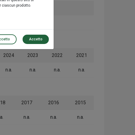
ati in questo sito si
r ciascun prodotto.
 anni*
n.a.
ccetto
Accetto
2024
2023
2022
2021
n.a.
n.a.
n.a.
n.a.
18
2017
2016
2015
a.
n.a.
n.a.
n.a.