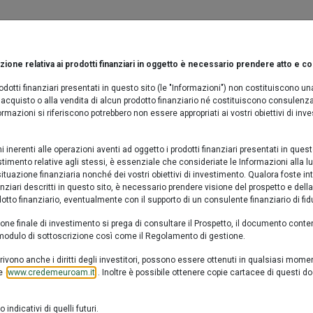
028 A
ione
re sintetico di rischio: 3
Chi siamo
La nostra offerta
Sostenibil
omobiliare Fixed Maturity 2028 ha l'obiettivo di accrescere gradua
ione relativa ai prodotti finanziari in oggetto è necessario prendere atto e 
8) attraverso una gestione attiva di tipo flessibile. Il Fondo inv
Cerca prodotto
Valori quota
Documentazione
prodotti finanziari presentati in questo sito (le "Informazioni") non costituiscono
rio.
ll'acquisto o alla vendita di alcun prodotto finanziario né costituiscono consulenza
nformazioni si riferiscono potrebbero non essere appropriati ai vostri obiettivi di inv
ty 2028 A
hi inerenti alle operazioni aventi ad oggetto i prodotti finanziari presentati in que
estimento relative agli stessi, è essenziale che consideriate le Informazioni alla
rischio: 3
ituazione finanziaria nonché dei vostri obiettivi di investimento. Qualora foste inte
anziari descritti in questo sito, è necessario prendere visione del prospetto e del
chiuso al collocamento
tto finanziario, eventualmente con il supporto di un consulente finanziario di fid
M
1y
3y
5y
10y
one finale di investimento si prega di consultare il Prospetto, il documento cont
e il modulo di sottoscrizione così come il Regolamento di gestione.
vono anche i diritti degli investitori, possono essere ottenuti in qualsiasi mome
 (
www.credemeuroam.it
). Inoltre è possibile ottenere copie cartacee di questi 
indicativi di quelli futuri.