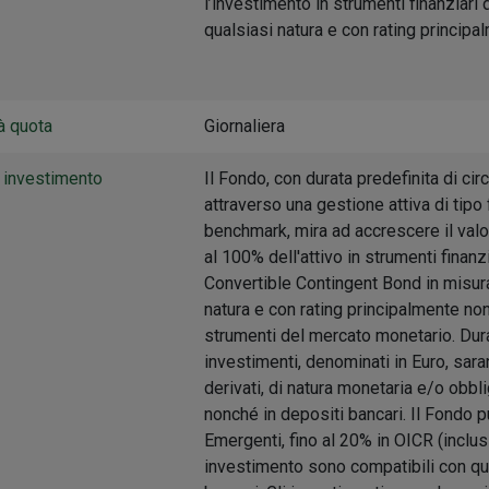
l’investimento in strumenti finanziari
qualsiasi natura e con rating princip
à quota
Giornaliera
i investimento
Il Fondo, con durata predefinita di c
attraverso una gestione attiva di tipo
benchmark, mira ad accrescere il valor
al 100% dell'attivo in strumenti finanz
Convertible Contingent Bond in misura
natura e con rating principalmente no
strumenti del mercato monetario. Dura
investimenti, denominati in Euro, saran
derivati, di natura monetaria e/o obbli
nonché in depositi bancari. Il Fondo pu
Emergenti, fino al 20% in OICR (inclusi 
investimento sono compatibili con que