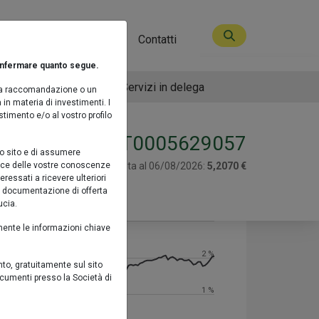
ità
Media
Contatti
lmente il valore del capitale investito (entro
confermare quanto segue.
este principalmente in strumenti finanziari
Piano di accumulo
Servizi in delega
 una raccomandazione o un
 in materia di investimenti. I
estimento e/o al vostro profilo
IT0005629057
sto sito e di assumere
 luce delle vostre conoscenze
Valore Quota al 06/08/2026:
5,2070 €
ressati a ricevere ulteriori
la documentazione di offerta
ucia.
da
ago 5, 2025
a
ago 5, 2026
enente le informazioni chiave
2 %
nto, gratuitamente sul sito
documenti presso la Società di
1 %