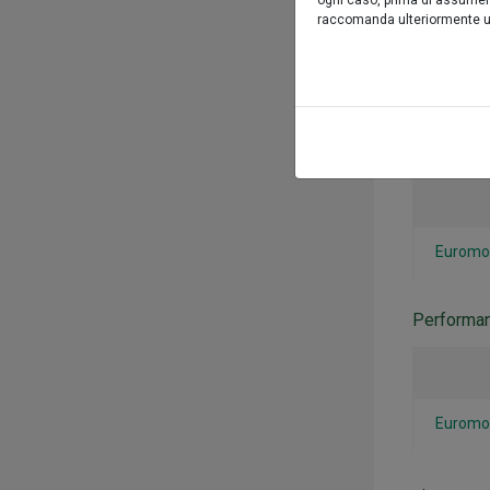
ogni caso, prima di assumere 
raccomanda ulteriormente una
Euromob
Performa
Euromob
Performa
Euromob