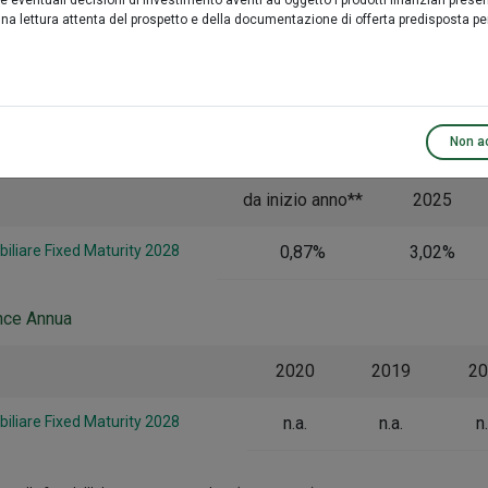
eventuali decisioni di investimento aventi ad oggetto i prodotti finanziari present
 lettura attenta del prospetto e della documentazione di offerta predisposta pe
2 anni*
3 anni*
5
iliare Fixed Maturity 2028
n.a.
n.a.
Non a
nce Annua
da inizio anno**
2025
iliare Fixed Maturity 2028
0,87%
3,02%
nce Annua
2020
2019
20
iliare Fixed Maturity 2028
n.a.
n.a.
n.