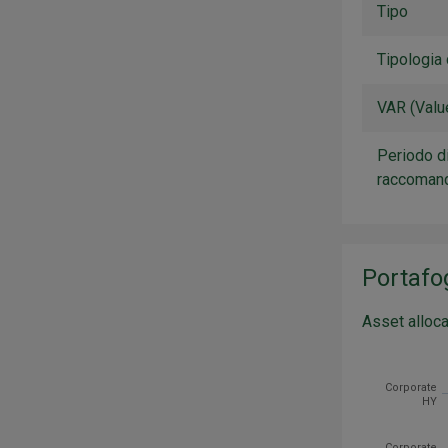
Tipo
Tipologia 
VAR (Value
Periodo d
raccoman
Portafo
Asset alloca
Categoria
Corporate H
Corporate
HY
Corporate I
Governativo
Corporate