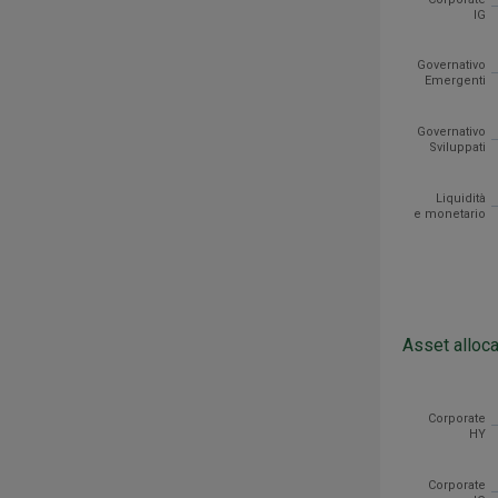
IG
Governativo 
Liquidità e 
Governativo
Emergenti
Asset allocat
Governativo
Sviluppati
Liquidità
e monetario
Asset alloca
Categoria
Corporate H
Corporate
HY
Corporate I
Governativo
Corporate