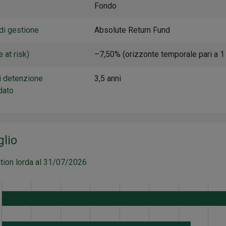
Fondo
di gestione
Absolute Return Fund
 at risk)
–7,50% (orizzonte temporale pari a 1
i detenzione
3,5 anni
dato
glio
tion lorda al 31/07/2026
Valore
Y
61.2
G
32.1
 Emergenti
5.7