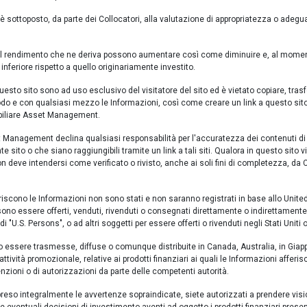
è sottoposto, da parte dei Collocatori, alla valutazione di appropriatezza o adegu
e il rendimento che ne deriva possono aumentare così come diminuire e, al moment
'25
ott '25
nov '25
dic '25
gen '26
feb '26
mar '26
inferiore rispetto a quello originariamente investito.
esto sito sono ad uso esclusivo del visitatore del sito ed è vietato copiare, trasfer
apr '25
lug '25
ott '25
gen 
do e con qualsiasi mezzo le Informazioni, così come creare un link a questo sito
iliare Asset Management.
obiliare Fixed Maturity 2028
anagement declina qualsiasi responsabilità per l'accuratezza dei contenuti di a
 sito o che siano raggiungibili tramite un link a tali siti. Qualora in questo sito vi
n deve intendersi come verificato o rivisto, anche ai soli fini di completezza, d
ce al 05/08/2026
iferiscono le Informazioni non sono stati e non saranno registrati in base allo Unite
ono essere offerti, venduti, rivenduti o consegnati direttamente o indirettamente 
YTD
1 mese
3 mesi
di "U.S. Persons", o ad altri soggetti per essere offerti o rivenduti negli Stati Uniti
iliare Fixed Maturity 2028
1,07%
0,04%
0,97%
 essere trasmesse, diffuse o comunque distribuite in Canada, Australia, in Giappon
o l'attività promozionale, relative ai prodotti finanziari ai quali le Informazioni affe
nzioni o di autorizzazioni da parte delle competenti autorità.
to medio annuo composto
reso integralmente le avvertenze sopraindicate, siete autorizzati a prendere visi