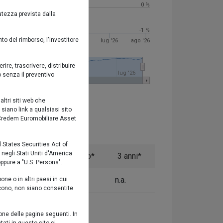
0 %
atezza prevista dalla
-1 %
o del rimborso, l'investitore
apr '26
mag '26
giu '26
lug '26
ago '26
ire, trascrivere, distribuire
'26
apr '26
lug '26
 senza il preventivo
ltri siti web che
 siano link a qualsiasi sito
a Credem Euromobiliare Asset
d States Securities Act of
negli Stati Uniti d'America
6 mesi
1 anno*
3 anni*
 oppure a "U.S. Persons".
0,52%
2,91%
n.a.
e o in altri paesi in cui
riscono, non siano consentite
one delle pagine seguenti. In