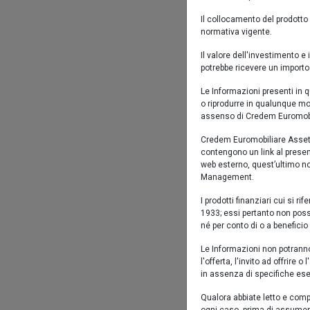
Il collocamento del prodotto 
normativa vigente.
Il valore dell'investimento 
set 
potrebbe ricevere un importo 
Le Informazioni presenti in qu
o riprodurre in qualunque mo
assenso di Credem Euromob
Eurom
Credem Euromobiliare Asset M
contengono un link al presente
web esterno, quest’ultimo no
Management.
Performan
I prodotti finanziari cui si r
1933; essi pertanto non poss
né per conto di o a beneficio 
Euromob
Le Informazioni non potranno
l'offerta, l'invito ad offrire 
in assenza di specifiche ese
Rendimen
Qualora abbiate letto e comp