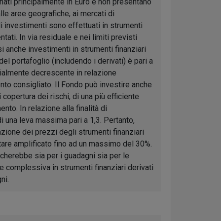
nati principalmente in Euro e non presentano
lle aree geografiche, ai mercati di
li investimenti sono effettuati in strumenti
ati. In via residuale e nei limiti previsti
anche investimenti in strumenti finanziari
el portafoglio (includendo i derivati) è pari a
almente decrescente in relazione
nto consigliato. Il Fondo può investire anche
di copertura dei rischi, di una più efficiente
nto. In relazione alla finalità di
i una leva massima pari a 1,3. Pertanto,
iazione dei prezzi degli strumenti finanziari
tare amplificato fino ad un massimo del 30%.
ficherebbe sia per i guadagni sia per le
ne complessiva in strumenti finanziari derivati
ni.