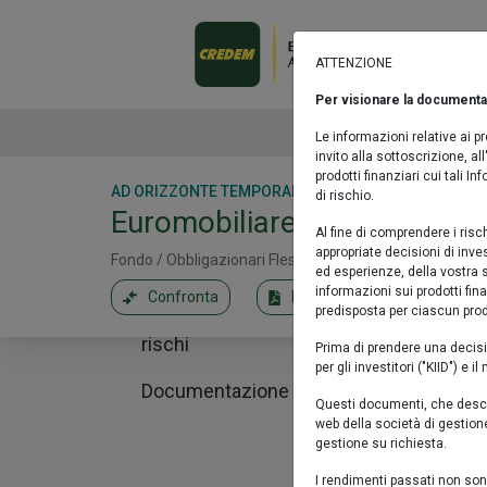
Euromobiliare Fixed Maturity 2
Descrizione
Descriz
Fondo / Obbligazionari Flessibili / Indicato
ATTENZIONE
Performance
Il Fondo Eur
Confronta
Fact sheet
Per visionare la documentaz
Prodotto chiuso al collocamento
IT0005629057
dicembre 202
Caratteristiche
La gamma
Le informazioni relative ai 
obbligaziona
invito alla sottoscrizione, a
Valore Quota al 06/08/2026:
5,2070 €
Portafoglio
prodotti finanziari cui tali I
AD ORIZZONTE TEMPORALE
di rischio.
Euromobiliare Fixed Maturi
Commissioni e spese
Al fine di comprendere i risc
appropriate decisioni di inv
Fondo / Obbligazionari Flessibili / Indicatore sintetico di 
Altre informazioni
ed esperienze, della vostra s
informazioni sui prodotti fin
Confronta
Fact sheet
Prodotto 
Considerazioni sui
predisposta per ciascun prodo
YTD
6
rischi
Prima di prendere una decisi
per gli investitori ("KIID") 
Documentazione
Questi documenti, che descri
web della società di gestione
gestione su richiesta.
I rendimenti passati non sono 