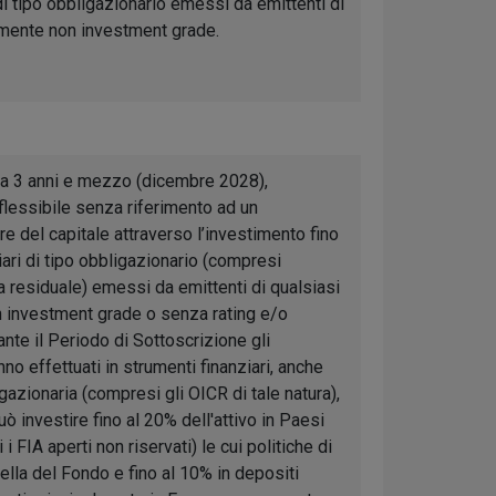
 di tipo obbligazionario emessi da emittenti di
almente non investment grade.
irca 3 anni e mezzo (dicembre 2028),
 flessibile senza riferimento ad un
e del capitale attraverso l’investimento fino
iari di tipo obbligazionario (compresi
 residuale) emessi da emittenti di qualsiasi
n investment grade o senza rating e/o
nte il Periodo di Sottoscrizione gli
no effettuati in strumenti finanziari, anche
gazionaria (compresi gli OICR di tale natura),
ò investire fino al 20% dell'attivo in Paesi
i FIA aperti non riservati) le cui politiche di
lla del Fondo e fino al 10% in depositi