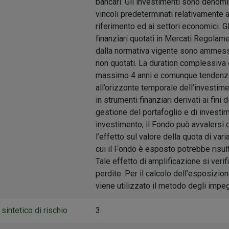
bancari. Gli investimenti sono denomi
vincoli predeterminati relativamente a
riferimento ed ai settori economici. G
finanziari quotati in Mercati Regolament
dalla normativa vigente sono ammessi 
non quotati. La duration complessiva d
massimo 4 anni e comunque tendenzi
all’orizzonte temporale dell’investime
in strumenti finanziari derivati ai fini 
gestione del portafoglio e di investime
investimento, il Fondo può avvalersi d
l’effetto sul valore della quota di var
cui il Fondo è esposto potrebbe risul
Tale effetto di amplificazione si veri
perdite. Per il calcolo dell’esposizio
viene utilizzato il metodo degli impeg
 sintetico di rischio
3