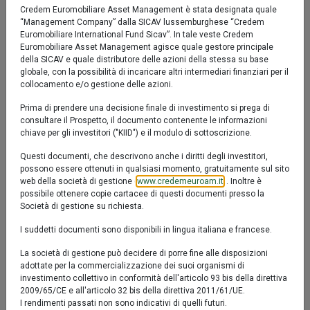
Confronta
Fact sheet
Prodotto chiuso al collocamento
Credem Euromobiliare Asset Management è stata designata quale
“Management Company” dalla SICAV lussemburghese “Credem
LU0587242974
Euromobiliare International Fund Sicav”. In tale veste Credem
Euromobiliare Asset Management agisce quale gestore principale
Valore Quota al 07/08/2026:
12,5600 €
della SICAV e quale distributore delle azioni della stessa su base
SFDR articolo 8
globale, con la possibilità di incaricare altri intermediari finanziari per il
Il prodotto promuove caratteristiche ambientali, sociali e di
collocamento e/o gestione delle azioni.
governance (‘‘ESG’’)
Prima di prendere una decisione finale di investimento si prega di
consultare il Prospetto, il documento contenente le informazioni
chiave per gli investitori ("KIID") e il modulo di sottoscrizione.
YTD
6M
1y
3y
5y
10y
Questi documenti, che descrivono anche i diritti degli investitori,
possono essere ottenuti in qualsiasi momento, gratuitamente sul sito
web della società di gestione (
www.credemeuroam.it
). Inoltre è
possibile ottenere copie cartacee di questi documenti presso la
2 %
Società di gestione su richiesta.
I suddetti documenti sono disponibili in lingua italiana e francese.
1 %
La società di gestione può decidere di porre fine alle disposizioni
adottate per la commercializzazione dei suoi organismi di
0 %
investimento collettivo in conformità dell'articolo 93 bis della direttiva
2009/65/CE e all'articolo 32 bis della direttiva 2011/61/UE.
-1 %
I rendimenti passati non sono indicativi di quelli futuri.