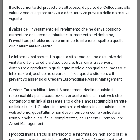
set '25
nov '25
gen '26
mar '26
mag '26
lug '26
Il collocamento del prodotto è sottoposto, da parte dei Collocatori, alla
valutazione di appropriatezza o adeguatezza prevista dalla normativa
vigente.
2020
2025
Il valore dell'investimento e il rendimento che ne deriva possono
aumentare così come diminuire e, al momento del rimborso,
Sicav
l'investitore potrebbe ricevere un importo inferiore rispetto a quello
originariamente investito.
Le Informazioni presenti in questo sito sono ad uso esclusivo del
Performance al 05/08/2026
visitatore del sito ed è vietato copiare, trasferire, trascrivere,
distribuire o riprodurre in qualunque modo e con qualsiasi mezzo le
Informazioni, così come creare un link a questo sito senza il
Sicav
preventivo assenso di Credem Euromobiliare Asset Management.
Credem Euromobiliare Asset Management declina qualsiasi
YTD
1,07%
responsabilità per l'accuratezza dei contenuti di altri siti web che
contengono un link al presente sito o che siano raggiungibili tramite
1 mese
0,10%
un link a tali siti. Qualora in questo sito vi siano link a qualsiasi sito
web esterno, quest’ultimo non deve intendersi come verificato o
rivisto, anche ai soli fini di completezza, da Credem Euromobiliare
3 mesi
0,79%
Asset Management.
6 mesi
0,79%
I prodotti finanziari cui si riferiscono le Informazioni non sono stati e