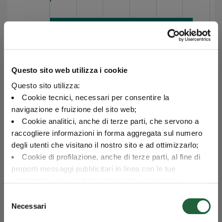
Monetario
Liquidità
Questo sito web utilizza i cookie
0
10
20
30
40
50
60
Questo sito utilizza:
Cookie tecnici, necessari per consentire la
navigazione e fruizione del sito web;
Esposizione per paese al 31/07/2026
Cookie analitici, anche di terze parti, che servono a
raccogliere informazioni in forma aggregata sul numero
Categoria
Valore
degli utenti che visitano il nostro sito e ad ottimizzarlo;
Italia
60.5
Cookie di profilazione, anche di terze parti, al fine di
Italia
Francia
13.5
proporti messaggi pubblicitari in linea con le tue
Spagna
6.4
preferenze, per i quali chiediamo il tuo consenso.
Regno Unito
4.9
Francia
Per maggiori dettagli puoi consultare la
Cookie Policy
,
Selezione
Germania
4
in cui potrai modificare la tua scelta in qualsiasi momento
Necessari
del
Giappone
1.9
oppure puoi negare l'utilizzo di questi cookie cliccando su
consenso
Spagna