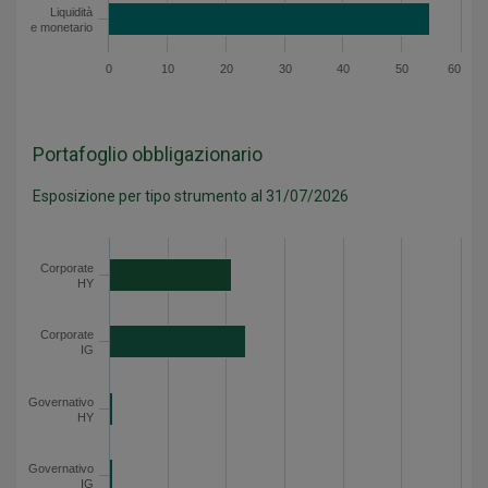
Liquidità
e monetario
0
10
20
30
40
50
60
Portafoglio obbligazionario
Esposizione per tipo strumento al 31/07/2026
Categoria
Valore
Corporate HY
20.8
Corporate
HY
Corporate IG
23.3
Governativo HY
0.6
Corporate
Governativo IG
0.5
IG
Monetario
53.8
Governativo
Liquidità
0.9
HY
Esposizione per tipo strumento - Dati del grafico
Governativo
IG