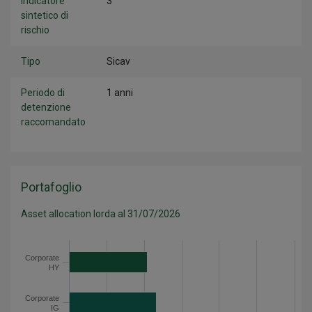
Indicatore
3
sintetico di
rischio
Tipo
Sicav
Periodo di
1 anni
detenzione
raccomandato
Portafoglio
Asset allocation lorda al 31/07/2026
Categoria
Valore
Corporate HY
20.8
Corporate
HY
Corporate IG
23.3
Governativo Emergenti
1.1
Corporate
IG