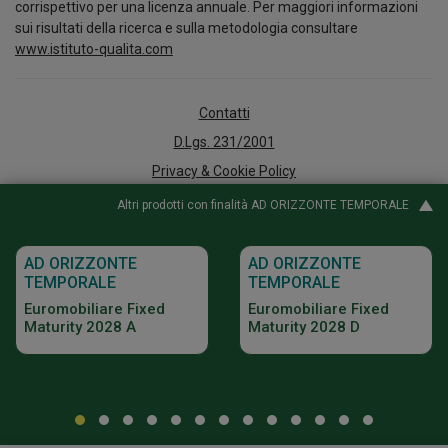
corrispettivo per una licenza annuale. Per maggiori informazioni
sui risultati della ricerca e sulla metodologia consultare
www.istituto-qualita.com
Contatti
D.Lgs. 231/2001
Privacy & Cookie Policy
Arbitro per le Controversie Finanziarie
Altri prodotti con finalità AD ORIZZONTE TEMPORALE
Accessibilità
Whistleblowing
AD ORIZZONTE
AD ORIZZONTE
TEMPORALE
TEMPORALE
Policy e documenti informativi
Euromobiliare Fixed
Euromobiliare Fixed
Digital Agency
Maturity 2028 A
Maturity 2028 D
© 2026 Gruppo Bancario Credito Emiliano - Credem - Credem Euromobiliare
Asset Management Sgr SPA P.IVA 02823390352
Prima dell'adesione leggere il prospetto