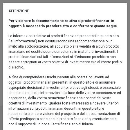
ATTENZIONE
Per visionare la documentazione relativa ai prodotti finanziari in
AD ORIZZONTE TEMPORALE
oggetto è necessario prendere atto e confermare quanto segue.
Eurofundlux Obiettivo 2026 B
Le informazioni relative ai prodotti finanziari presentati in questo sito
(le "Informazioni") non costituiscono una raccomandazione o un
Sicav / Obbligazionari Flessibili / Indicatore sintetico di rischio: 3
invito alla sottoscrizione, all'acquisto o alla vendita di alcun prodotto
finanziario né costituiscono consulenza in materia di investimenti. I
Confronta
prodotti finanziari cui tali Informazioni si riferiscono potrebbero non
essere appropriati ai vostri obiettivi di investimento e/o al vostro profilo
Fact sheet
di rischio.
Prodotto chiuso al collocamento
Al fine di comprendere i rischi inerenti alle operazioni aventi ad
oggetto i prodotti finanziari presentati in questo sito e di assumere
LU0587242974
appropriate decisioni di investimento relative agli stessi, è essenziale
che consideriate le Informazioni alla luce delle vostre conoscenze ed
Valore Quota al 07/08/2026:
12,5600 €
esperienze, della vostra situazione finanziaria nonché dei vostri
obiettivi di investimento. Qualora foste interessati a ricevere ulteriori
Eurofundlux Obiettivo 2026 B
informazioni sui prodotti finanziari descritti in questo sito, è
necessario prendere visione del prospetto e della documentazione di
offerta predisposta per ciascun prodotto finanziario, eventualmente
Sicav / Obbligazionari Flessibili / Indicator
con il supporto di un consulente finanziario di fiducia.