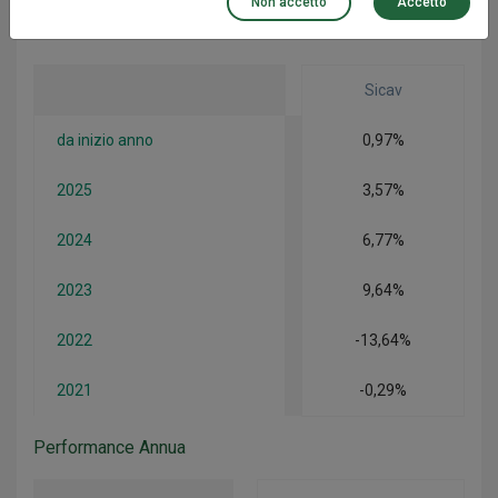
Non accetto
Accetto
Performance Annua
Sicav
da inizio anno
0,97%
2025
3,57%
2024
6,77%
2023
9,64%
2022
-13,64%
2021
-0,29%
Performance Annua