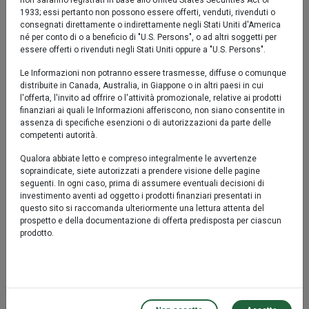
non saranno registrati in base allo United States Securities Act of
1933; essi pertanto non possono essere offerti, venduti, rivenduti o
consegnati direttamente o indirettamente negli Stati Uniti d'America
Performance
né per conto di o a beneficio di "U.S. Persons", o ad altri soggetti per
essere offerti o rivenduti negli Stati Uniti oppure a "U.S. Persons".
Sicav
Le Informazioni non potranno essere trasmesse, diffuse o comunque
distribuite in Canada, Australia, in Giappone o in altri paesi in cui
1 anno*
2,43%
l'offerta, l'invito ad offrire o l'attività promozionale, relative ai prodotti
finanziari ai quali le Informazioni afferiscono, non siano consentite in
3 anni*
19,29%
assenza di specifiche esenzioni o di autorizzazioni da parte delle
competenti autorità.
Qualora abbiate letto e compreso integralmente le avvertenze
Rendimento medio annuo composto
sopraindicate, siete autorizzati a prendere visione delle pagine
seguenti. In ogni caso, prima di assumere eventuali decisioni di
Sicav
investimento aventi ad oggetto i prodotti finanziari presentati in
questo sito si raccomanda ulteriormente una lettura attenta del
prospetto e della documentazione di offerta predisposta per ciascun
2 anni*
4,43%
prodotto.
3 anni*
6,05%
5 anni*
1,06%