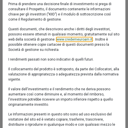
Confronta
Fact sheet
Prodotto chiuso al collocamento
Prima di prendere una decisione finale di investimento si prega di
accrescere gradualmente il valore del capitale investito
consultare il Prospetto, il documento contenente le informazioni
IT0005526352
nell’arco di un orizzonte temporale predefinito (entro
chiave per gli investitori ("KIID") e il modulo di sottoscrizione così
come il Regolamento di gestione.
dicembre 2028). Il Fondo è gestito in modo attivo e
Valore Quota al 05/08/2026:
5,4420 €
flessibile. Gli investimenti sono principalmente
Questi documenti, che descrivono anche i diritti degli investitori,
denominati in Euro e non presentano vincoli
possono essere ottenuti in qualsiasi momento, gratuitamente sul sito
web della società di gestione (
www.credemeuroam.it
). Inoltre è
predeterminati su tipologia di emittenti ed aree
possibile ottenere copie cartacee di questi documenti presso la
geografiche di riferimento.
Società di gestione su richiesta.
I rendimenti passati non sono indicativi di quelli futuri.
Il collocamento del prodotto è sottoposto, da parte dei Collocatori, alla
valutazione di appropriatezza o adeguatezza prevista dalla normativa
vigente.
YTD
6M
1y
3y
5y
10y
Il valore dell'investimento e il rendimento che ne deriva possono
aumentare così come diminuire e, al momento del rimborso,
l'investitore potrebbe ricevere un importo inferiore rispetto a quello
originariamente investito.
1 %
Le Informazioni presenti in questo sito sono ad uso esclusivo del
visitatore del sito ed è vietato copiare, trasferire, trascrivere,
distribuire o riprodurre in qualunque modo e con qualsiasi mezzo le
0 %