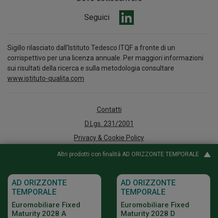
Seguici
Sigillo rilasciato dall’Istituto Tedesco ITQF a fronte di un
corrispettivo per una licenza annuale. Per maggiori informazioni
sui risultati della ricerca e sulla metodologia consultare
www.istituto-qualita.com
Contatti
D.Lgs. 231/2001
Privacy & Cookie Policy
Arbitro per le Controversie Finanziarie
Altri prodotti con finalità AD ORIZZONTE TEMPORALE
Accessibilità
Whistleblowing
AD ORIZZONTE
AD ORIZZONTE
TEMPORALE
TEMPORALE
Policy e documenti informativi
Euromobiliare Fixed
Euromobiliare Fixed
Digital Agency
Maturity 2028 A
Maturity 2028 D