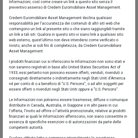
Informazioni, così come creare un link a questo sito senza il
preventivo assenso di Credem Euromobiliare Asset Management.
Credem Euromobiliare Asset Management declina qualsiasi
-1 %
responsabilità per l'accuratezza dei contenuti di altri siti web che
set '25
nov '25
gen '26
mar '26
mag '26
lug '26
contengono un link al presente sito o che siano raggiungibili tramite
un link a tali siti. Qualora in questo sito vi siano link a qualsiasi sito
web esterno, quest’ultimo non deve intendersi come verificato o
2024
2026
rivisto, anche ai soli fini di completezza, da Credem Euromobiliare
Asset Management.
Fondo
I prodotti finanziari cui si riferiscono le Informazioni non sono stati e
non saranno registrati in base allo United States Securities Act of
1933; essi pertanto non possono essere offerti, venduti, rivenduti o
consegnati direttamente o indirettamente negli Stati Uniti d'America
né per conto di o a beneficio di "U.S. Persons", o ad altri soggetti per
Performance al 04/08/2026
essere offerti o rivenduti negli Stati Uniti oppure a "U.S. Persons".
Fondo
Le Informazioni non potranno essere trasmesse, diffuse o comunque
distribuite in Canada, Australia, in Giappone o in altri paesi in cui
l'offerta, l'invito ad offrire o l'attività promozionale, relative ai prodotti
YTD
0,65%
finanziari ai quali le Informazioni afferiscono, non siano consentite in
assenza di specifiche esenzioni o di autorizzazioni da parte delle
1 mese
-0,02%
competenti autorità.