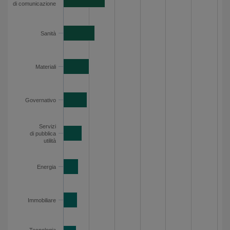
di comunicazione
Immobiliare
2.7
Tecnologia dell’informazione
2.5
Sanità
Beni di prima necessità
1.4
Esposizione per settore - Dati del grafico
Materiali
Governativo
Servizi
di pubblica
utilità
Energia
Immobiliare