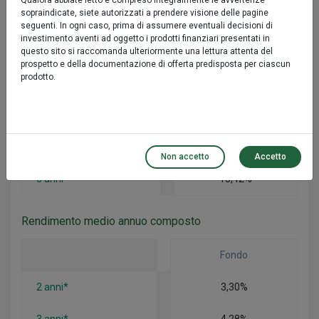
Qualora abbiate letto e compreso integralmente le avvertenze
3 mesi
0,74%
sopraindicate, siete autorizzati a prendere visione delle pagine
seguenti. In ogni caso, prima di assumere eventuali decisioni di
6 mesi
0,20%
investimento aventi ad oggetto i prodotti finanziari presentati in
questo sito si raccomanda ulteriormente una lettura attenta del
prospetto e della documentazione di offerta predisposta per ciascun
prodotto.
Performance
Fondo
1 anno*
1,71%
Non accetto
Accetto
3 anni*
13,42%
Rendimento medio annuo composto
Fondo
2 anni*
3,30%