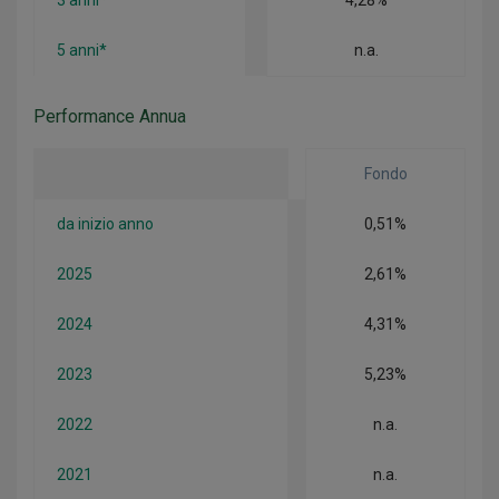
3 anni*
4,28%
5 anni*
n.a.
Performance Annua
Fondo
da inizio anno
0,51%
2025
2,61%
2024
4,31%
2023
5,23%
2022
n.a.
2021
n.a.