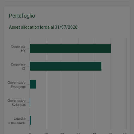
Portafoglio
Asset allocation lorda al 31/07/2026
Categoria
Valore
Corporate HY
50.4
Corporate
HY
Corporate IG
44.6
Governativo Emergenti
3.9
Corporate
IG
Governativo Sviluppati
0.4
Liquidità e monetario
0.8
Governativo
Emergenti
Asset allocation lorda - Dati del grafico
Governativo
Sviluppati
Liquidità
e monetario