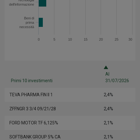
Tecnologia
dell’informazione
Beni di
prima
necessità
0
5
10
15
20
25
30
Al
Primi 10 investimenti
31/07/2026
TEVA PHARMA FIN II 1
2,4%
ZFFNGR 3 3/4 09/21/28
2,4%
FORD MOTOR TF 6,125%
2,1%
SOFTBANK GROUP 5% CA
2,1%