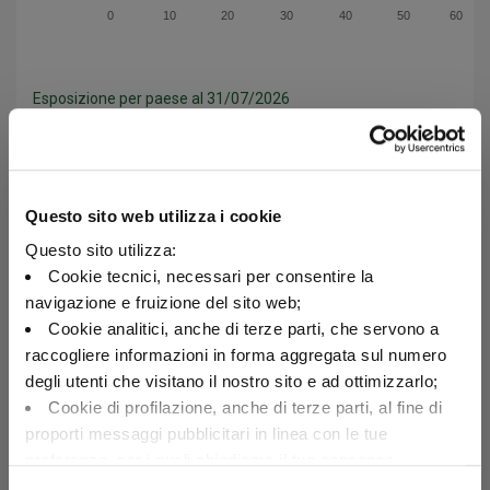
0
10
20
30
40
50
60
Esposizione per paese al 31/07/2026
Categoria
Valore
Italia
15.7
Italia
Francia
15.6
Questo sito web utilizza i cookie
Stati Uniti d'America
14
Questo sito utilizza:
Germania
11
Francia
Cookie tecnici, necessari per consentire la
Spagna
6.2
navigazione e fruizione del sito web;
Regno Unito
6
Stati
Uniti
Cookie analitici, anche di terze parti, che servono a
Giappone
4.5
d'America
raccogliere informazioni in forma aggregata sul numero
Svezia
3.1
degli utenti che visitano il nostro sito e ad ottimizzarlo;
Israele
2.4
Germania
Cookie di profilazione, anche di terze parti, al fine di
Lussemburgo
2.2
proporti messaggi pubblicitari in linea con le tue
Altri
18.6
preferenze, per i quali chiediamo il tuo consenso.
Spagna
Per maggiori dettagli puoi consultare la
Cookie Policy
,