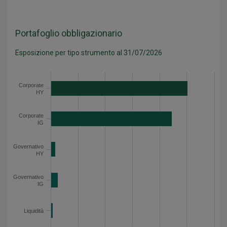
Portafoglio obbligazionario
Esposizione per tipo strumento al 31/07/2026
Categoria
Valore
Corporate HY
50.4
Corporate
HY
Corporate IG
44.6
Governativo HY
1.6
Corporate
IG
Governativo IG
2.7
Liquidità
0.8
Governativo
HY
Esposizione per tipo strumento - Dati del grafico
Governativo
IG
Liquidità