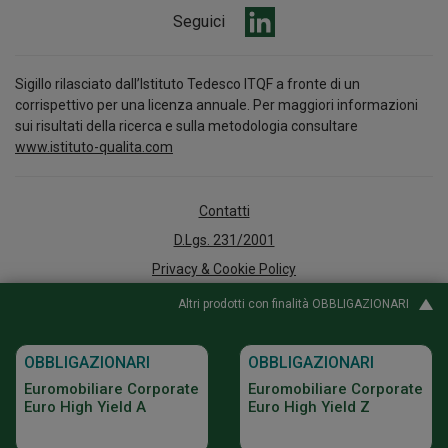
Seguici
Sigillo rilasciato dall’Istituto Tedesco ITQF a fronte di un
corrispettivo per una licenza annuale. Per maggiori informazioni
sui risultati della ricerca e sulla metodologia consultare
www.istituto-qualita.com
Contatti
D.Lgs. 231/2001
Privacy & Cookie Policy
Arbitro per le Controversie Finanziarie
Altri prodotti con finalità OBBLIGAZIONARI
Accessibilità
Whistleblowing
OBBLIGAZIONARI
OBBLIGAZIONARI
Policy e documenti informativi
Euromobiliare Corporate
Euromobiliare Corporate
Euro High Yield A
Euro High Yield Z
Digital Agency