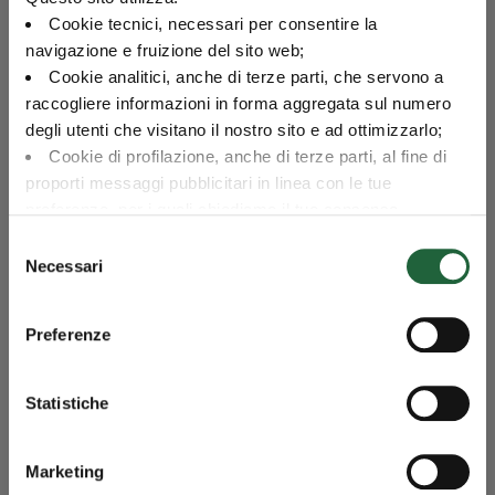
Sovranazionali
Cookie tecnici, necessari per consentire la
navigazione e fruizione del sito web;
Cookie analitici, anche di terze parti, che servono a
Finlandia
raccogliere informazioni in forma aggregata sul numero
degli utenti che visitano il nostro sito e ad ottimizzarlo;
Austria
Cookie di profilazione, anche di terze parti, al fine di
proporti messaggi pubblicitari in linea con le tue
preferenze, per i quali chiediamo il tuo consenso.
Lettonia
Per maggiori dettagli puoi consultare la
Cookie Policy
,
Selezione
in cui potrai modificare la tua scelta in qualsiasi momento
Necessari
del
oppure puoi negare l'utilizzo di questi cookie cliccando su
consenso
Altri
"Rifiuta".
Preferenze
0
5
10
15
20
25
30
Statistiche
Esposizione per rating al 30/06/2026
Marketing
Categoria
Valore