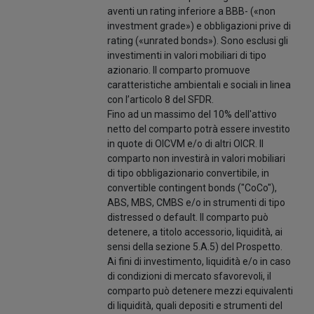
aventi un rating inferiore a BBB- («non
investment grade») e obbligazioni prive di
rating («unrated bonds»). Sono esclusi gli
investimenti in valori mobiliari di tipo
azionario. Il comparto promuove
caratteristiche ambientali e sociali in linea
con l’articolo 8 del SFDR.
Fino ad un massimo del 10% dell'attivo
netto del comparto potrà essere investito
in quote di OICVM e/o di altri OICR. Il
comparto non investirà in valori mobiliari
di tipo obbligazionario convertibile, in
convertible contingent bonds ("CoCo"),
ABS, MBS, CMBS e/o in strumenti di tipo
distressed o default. Il comparto può
detenere, a titolo accessorio, liquidità, ai
sensi della sezione 5.A.5) del Prospetto.
Ai fini di investimento, liquidità e/o in caso
di condizioni di mercato sfavorevoli, il
comparto può detenere mezzi equivalenti
di liquidità, quali depositi e strumenti del