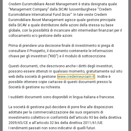
Credem Euromobiliare Asset Management è stata designata quale
Confronta
Fact sheet
“Management Company” dalla SICAV lussemburghese “Credem
Euromobiliare International Fund Sicav”. In tale veste Credem
Descrizione
LU0149211418
Euromobiliare Asset Management agisce quale gestore principale
della SICAV e quale distributore delle azioni della stessa su base
Valore Quota al 05/08/2026:
11,9500 €
Il comparto Eurofundlux Euro Short Term Government
globale, con la possibilità di incaricare altri intermediari finanziari per il
collocamento e/o gestione delle azioni.
Bond ha l'obiettivo di conservare il capitale investito.
Prima di prendere una decisione finale di investimento si prega di
consultare il Prospetto, il documento contenente le informazioni
chiave per gli investitori ("KIID") e il modulo di sottoscrizione.
Questi documenti, che descrivono anche i diritti degli investitori,
SFDR articolo 8
possono essere ottenuti in qualsiasi momento, gratuitamente sul sito
Il prodotto promuove caratteristiche ambientali, sociali e di
web della società di gestione (
www.credemeuroam.it
). Inoltre è
governance (‘‘ESG’’)
possibile ottenere copie cartacee di questi documenti presso la
Società di gestione su richiesta.
I suddetti documenti sono disponibili in lingua italiana e francese.
YTD
6M
1y
3y
5y
10y
La società di gestione può decidere di porre fine alle disposizioni
adottate per la commercializzazione dei suoi organismi di
investimento collettivo in conformità dell'articolo 93 bis della direttiva
1 %
2009/65/CE e all'articolo 32 bis della direttiva 2011/61/UE.
I rendimenti passati non sono indicativi di quelli futuri.