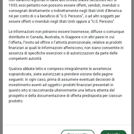
non saranno registrati in base allo United States Securities Act of
1933; essi pertanto non possono essere offerti, venduti, rivenduti o
1 mese
-0,27%
-0,18%
consegnati direttamente o indirettamente negli Stati Uniti d'America
né per conto di o a beneficio di "U.S. Persons", o ad altri soggetti per
essere offerti o rivenduti negli Stati Uniti oppure a "U.S. Persons".
3 mesi
0,33%
0,50%
Le Informazioni non potranno essere trasmesse, diffuse o comunque
distribuite in Canada, Australia, in Giappone o in altri paesi in cui
6 mesi
-0,23%
0,07%
l'offerta, l'invito ad offrire o l'attività promozionale, relative ai prodotti
finanziari ai quali le Informazioni afferiscono, non siano consentite in
assenza di specifiche esenzioni o di autorizzazioni da parte delle
Performance
competenti autorità.
Qualora abbiate letto e compreso integralmente le avvertenze
Comparto
Benchmark
sopraindicate, siete autorizzati a prendere visione delle pagine
seguenti. In ogni caso, prima di assumere eventuali decisioni di
1 anno*
0,68%
1,22%
investimento aventi ad oggetto i prodotti finanziari presentati in
questo sito si raccomanda ulteriormente una lettura attenta del
prospetto e della documentazione di offerta predisposta per ciascun
3 anni*
7,19%
9,22%
prodotto.
Rendimento medio annuo composto
Comparto
Benchmark