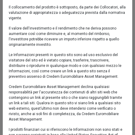
0.5 %
Il collocamento del prodotto è sottoposto, da parte dei Collocatori, alla
valutazione di appropriatezza o adeguatezza prevista dalla normativa
0 %
vigente.
-0.5 %
Il valore dell'investimento e il rendimento che ne deriva possono
aumentare così come diminuire e, al momento del rimborso,
-1 %
l'investitore potrebbe ricevere un importo inferiore rispetto a quello
set '25
nov '25
gen '26
mar '26
mag '26
lug '26
originariamente investito.
Le Informazioni presenti in questo sito sono ad uso esclusivo del
visitatore del sito ed è vietato copiare, trasferire, trascrivere,
2020
2025
distribuire o riprodurre in qualunque modo e con qualsiasi mezzo le
Informazioni, così come creare un link a questo sito senza il
preventivo assenso di Credem Euromobiliare Asset Management.
Comparto
Benchmark
Credem Euromobiliare Asset Management declina qualsiasi
Fino al 08/08/2019 la politica del Comparto era diversa.
Fino al 31/12/2021 la politica del Comparto era diversa.
responsabilità per l'accuratezza dei contenuti di altri siti web che
contengono un link al presente sito o che siano raggiungibili tramite
un link a tali siti. Qualora in questo sito vi siano link a qualsiasi sito
Performance al 03/08/2026
web esterno, quest’ultimo non deve intendersi come verificato o
rivisto, anche ai soli fini di completezza, da Credem Euromobiliare
Comparto
Benchmark
Asset Management.
I prodotti finanziari cui si riferiscono le Informazioni non sono stati e
YTD
-0,02%
0,34%