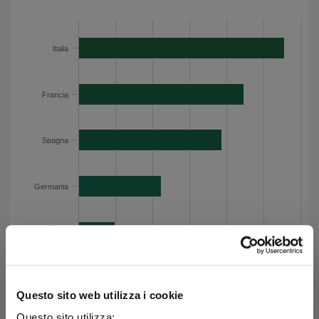
Categoria
Valore
Italia
27.8
Italia
Francia
22.3
Spagna
19.3
Germania
11.2
Francia
Paesi Bassi
4.9
Belgio
4.3
Spagna
Sovranazionali
3.9
Finlandia
2.4
Austria
2.3
Germania
Lettonia
0.8
Altri
0.7
Paesi
Bassi
Esposizione per paese - Dati del grafico
Belgio
Questo sito web utilizza i cookie
Questo sito utilizza: