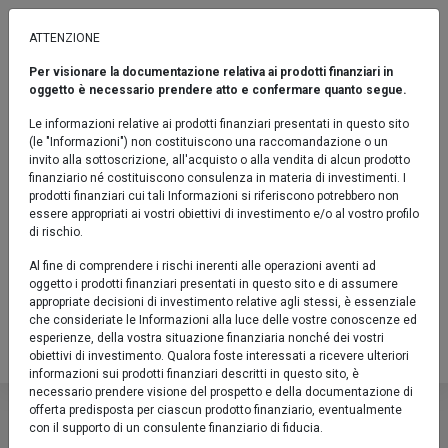
ATTENZIONE
Per visionare la documentazione relativa ai prodotti finanziari in
OBBLIGAZIONARI
oggetto è necessario prendere atto e confermare quanto segue.
Eurofundlux Euro Short Term
Le informazioni relative ai prodotti finanziari presentati in questo sito
Government Bond A
(le "Informazioni") non costituiscono una raccomandazione o un
invito alla sottoscrizione, all'acquisto o alla vendita di alcun prodotto
Sicav / Obbligazionari / Indicatore sintetico di rischio: 2 / SFDR
finanziario né costituiscono consulenza in materia di investimenti. I
articolo 8
prodotti finanziari cui tali Informazioni si riferiscono potrebbero non
essere appropriati ai vostri obiettivi di investimento e/o al vostro profilo
Confronta
di rischio.
Al fine di comprendere i rischi inerenti alle operazioni aventi ad
Fact sheet
oggetto i prodotti finanziari presentati in questo sito e di assumere
appropriate decisioni di investimento relative agli stessi, è essenziale
LU0149211418
che consideriate le Informazioni alla luce delle vostre conoscenze ed
esperienze, della vostra situazione finanziaria nonché dei vostri
Valore Quota al 05/08/2026:
11,9500 €
obiettivi di investimento. Qualora foste interessati a ricevere ulteriori
informazioni sui prodotti finanziari descritti in questo sito, è
Eurofundlux Euro Short Term 
necessario prendere visione del prospetto e della documentazione di
offerta predisposta per ciascun prodotto finanziario, eventualmente
con il supporto di un consulente finanziario di fiducia.
Sicav / Obbligazionari / Indicatore sinteti