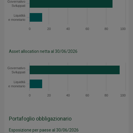
Governativo
Governativo Sviluppati
86.7
Sviluppati
Liquidità e monetario
13.3
Liquidità
e monetario
Asset allocation lorda - Dati del grafico
0
20
40
60
80
100
Asset allocation netta al 30/06/2026
Categoria
Valore
Governativo
Governativo Sviluppati
94.1
Sviluppati
Liquidità e monetario
13.3
Liquidità
e monetario
Asset allocation netta - Dati del grafico
0
20
40
60
80
100
Portafoglio obbligazionario
Esposizione per paese al 30/06/2026