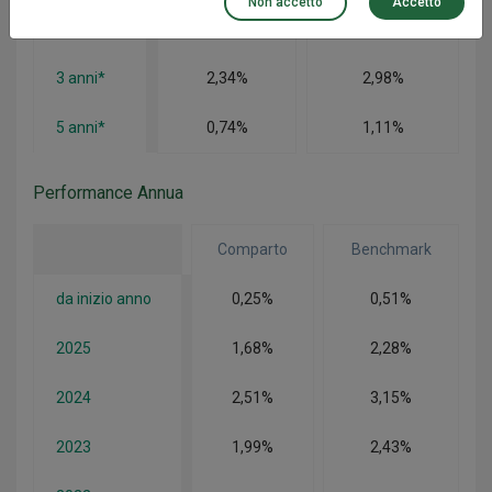
Non accetto
Accetto
2 anni*
2,18%
2,79%
3 anni*
2,34%
2,98%
5 anni*
0,74%
1,11%
Performance Annua
Comparto
Benchmark
da inizio anno
0,25%
0,51%
2025
1,68%
2,28%
2024
2,51%
3,15%
2023
1,99%
2,43%