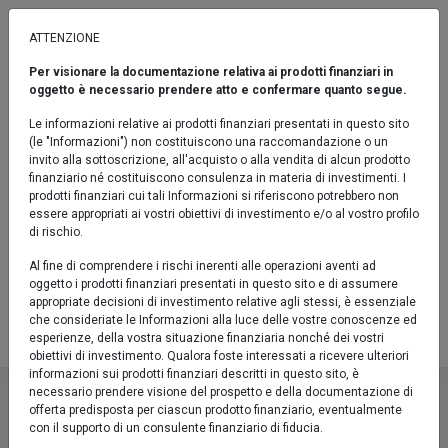
ATTENZIONE
Per visionare la documentazione relativa ai prodotti finanziari in
OBBLIGAZIONARI
oggetto è necessario prendere atto e confermare quanto segue.
Euromobiliare Euro Short Term High
Le informazioni relative ai prodotti finanziari presentati in questo sito
Yield Bond Z
(le "Informazioni") non costituiscono una raccomandazione o un
invito alla sottoscrizione, all'acquisto o alla vendita di alcun prodotto
Fondo / Obbligazionari / Indicatore sintetico di rischio: 2
finanziario né costituiscono consulenza in materia di investimenti. I
prodotti finanziari cui tali Informazioni si riferiscono potrebbero non
Confronta
essere appropriati ai vostri obiettivi di investimento e/o al vostro profilo
di rischio.
Fact sheet
Al fine di comprendere i rischi inerenti alle operazioni aventi ad
oggetto i prodotti finanziari presentati in questo sito e di assumere
IT0005378069
appropriate decisioni di investimento relative agli stessi, è essenziale
che consideriate le Informazioni alla luce delle vostre conoscenze ed
Valore Quota al 05/08/2026:
6,2250 €
esperienze, della vostra situazione finanziaria nonché dei vostri
obiettivi di investimento. Qualora foste interessati a ricevere ulteriori
Euromobiliare Euro Short Term
informazioni sui prodotti finanziari descritti in questo sito, è
necessario prendere visione del prospetto e della documentazione di
Descrizione
offerta predisposta per ciascun prodotto finanziario, eventualmente
Fondo / Obbligazionari / Indicatore sinteti
con il supporto di un consulente finanziario di fiducia.