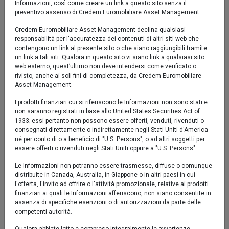
Informazioni, così come creare un link a questo sito senza il
preventivo assenso di Credem Euromobiliare Asset Management.
-2 %
Credem Euromobiliare Asset Management declina qualsiasi
set '25
nov '25
gen '26
mar '26
mag '26
lug '26
responsabilità per l'accuratezza dei contenuti di altri siti web che
contengono un link al presente sito o che siano raggiungibili tramite
un link a tali siti. Qualora in questo sito vi siano link a qualsiasi sito
2020
2025
web esterno, quest’ultimo non deve intendersi come verificato o
rivisto, anche ai soli fini di completezza, da Credem Euromobiliare
Asset Management.
Fondo
Benchmark
I prodotti finanziari cui si riferiscono le Informazioni non sono stati e
Fino al 07/09/2023 la politica del Fondo era diversa.
non saranno registrati in base allo United States Securities Act of
1933; essi pertanto non possono essere offerti, venduti, rivenduti o
Performance al 04/08/2026
consegnati direttamente o indirettamente negli Stati Uniti d'America
né per conto di o a beneficio di "U.S. Persons", o ad altri soggetti per
essere offerti o rivenduti negli Stati Uniti oppure a "U.S. Persons".
Fondo
Benchmark
Le Informazioni non potranno essere trasmesse, diffuse o comunque
distribuite in Canada, Australia, in Giappone o in altri paesi in cui
YTD
1,62%
1,73%
l'offerta, l'invito ad offrire o l'attività promozionale, relative ai prodotti
finanziari ai quali le Informazioni afferiscono, non siano consentite in
1 mese
0,05%
0,04%
assenza di specifiche esenzioni o di autorizzazioni da parte delle
competenti autorità.
3 mesi
1,43%
1,50%