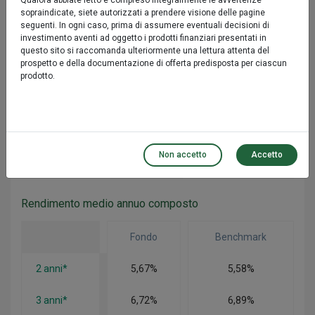
Qualora abbiate letto e compreso integralmente le avvertenze
sopraindicate, siete autorizzati a prendere visione delle pagine
6 mesi
1,01%
1,05%
seguenti. In ogni caso, prima di assumere eventuali decisioni di
investimento aventi ad oggetto i prodotti finanziari presentati in
questo sito si raccomanda ulteriormente una lettura attenta del
prospetto e della documentazione di offerta predisposta per ciascun
Performance
prodotto.
Fondo
Benchmark
1 anno*
3,48%
3,35%
Non accetto
Accetto
3 anni*
21,57%
22,14%
Rendimento medio annuo composto
Fondo
Benchmark
2 anni*
5,67%
5,58%
3 anni*
6,72%
6,89%