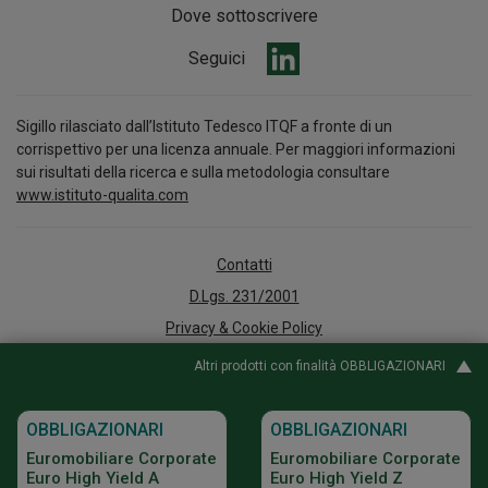
Dove sottoscrivere
Seguici
Sigillo rilasciato dall’Istituto Tedesco ITQF a fronte di un
corrispettivo per una licenza annuale. Per maggiori informazioni
sui risultati della ricerca e sulla metodologia consultare
www.istituto-qualita.com
Contatti
D.Lgs. 231/2001
Privacy & Cookie Policy
Arbitro per le Controversie Finanziarie
Altri prodotti con finalità OBBLIGAZIONARI
Accessibilità
Whistleblowing
OBBLIGAZIONARI
OBBLIGAZIONARI
Policy e documenti informativi
Euromobiliare Corporate
Euromobiliare Corporate
Euro High Yield A
Euro High Yield Z
Digital Agency