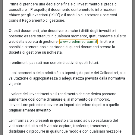
Il Fondo Euromobiliare Euro Short Term High Yield
Confronta
Fact sheet
Prima di prendere una decisione finale di investimento si prega di
Bond, attraverso una gestione di tipo attivo mira ad
consultare il Prospetto, il documento contenente le informazioni
IT0005378069
accrescere gradualmente il valore del capitale investito
chiave per gli investitori ("KIID") e il modulo di sottoscrizione così
come il Regolamento di gestione.
investendo principalmente in strumenti finanziari di
Valore Quota al 05/08/2026:
6,2250 €
natura obbligazionaria di emittenti societari, sovrani e
Questi documenti, che descrivono anche i diritti degli investitori,
di organismi internazionali e in strumenti finanziari di
possono essere ottenuti in qualsiasi momento, gratuitamente sul sito
web della società di gestione (
www.credemeuroam.it
). Inoltre è
natura obbligazionaria subordinati di emittenti societari.
possibile ottenere copie cartacee di questi documenti presso la
Società di gestione su richiesta.
I rendimenti passati non sono indicativi di quelli futuri.
Il collocamento del prodotto è sottoposto, da parte dei Collocatori, alla
valutazione di appropriatezza o adeguatezza prevista dalla normativa
YTD
6M
1y
3y
5y
10y
vigente.
Il valore dell'investimento e il rendimento che ne deriva possono
2 %
aumentare così come diminuire e, al momento del rimborso,
l'investitore potrebbe ricevere un importo inferiore rispetto a quello
originariamente investito.
1 %
Le Informazioni presenti in questo sito sono ad uso esclusivo del
0 %
visitatore del sito ed è vietato copiare, trasferire, trascrivere,
distribuire o riprodurre in qualunque modo e con qualsiasi mezzo le
-1 %