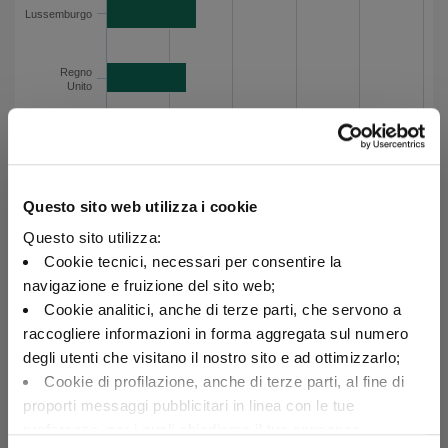
Altri
18.8
Lussemburgo
Esposizione per paese - Dati del grafico
Regno
Unito
Paesi
Bassi
Questo sito web utilizza i cookie
Spagna
Questo sito utilizza:
Cookie tecnici, necessari per consentire la
Svezia
navigazione e fruizione del sito web;
Cookie analitici, anche di terze parti, che servono a
raccogliere informazioni in forma aggregata sul numero
Giappone
degli utenti che visitano il nostro sito e ad ottimizzarlo;
Cookie di profilazione, anche di terze parti, al fine di
Altri
proporti messaggi pubblicitari in linea con le tue
preferenze, per i quali chiediamo il tuo consenso.