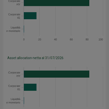
Corporate
Corporate HY
83.2
HY
Corporate IG
16.3
Liquidità e monetario
0.5
Corporate
IG
Asset allocation lorda - Dati del grafico
Liquidità
e monetario
0
20
40
60
80
100
Asset allocation netta al 31/07/2026
Categoria
Valore
Corporate
Corporate HY
83.2
HY
Corporate IG
16.3
Liquidità e monetario
0.5
Corporate
IG
Asset allocation netta - Dati del grafico
Liquidità
e monetario