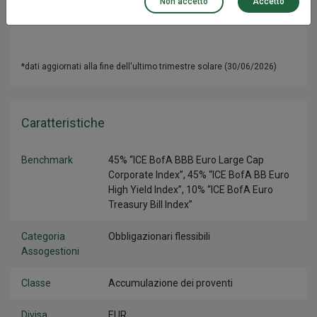
Non accetto
Accetto
5 anni*
n.a.
n.a.
*dati aggiornati alla fine dell'ultimo trimestre solare (30/06/2026)
Caratteristiche
Benchmark
45% “ICE BofA BBB Euro Large Cap
Corporate Index”, 45% “ICE BofA BB Euro
High Yield Index”, 10% “ICE BofA Euro
Treasury Bill Index”
Categoria
Obbligazionari flessibili
Assogestioni
Classe
Accumulazione dei proventi
Divisa
EUR