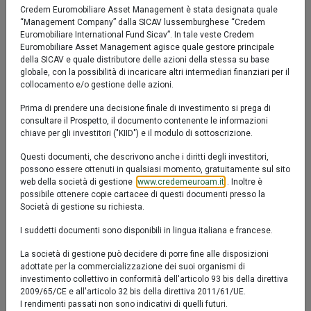
Confronta
Fact sheet
Credem Euromobiliare Asset Management è stata designata quale
“Management Company” dalla SICAV lussemburghese “Credem
Descrizione
LU2437423820
Euromobiliare International Fund Sicav”. In tale veste Credem
Euromobiliare Asset Management agisce quale gestore principale
Valore Quota al 07/08/2026:
11,3510 €
Eurofundlux Corporate Bond Opportunities è un
della SICAV e quale distributore delle azioni della stessa su base
globale, con la possibilità di incaricare altri intermediari finanziari per il
comparto di Euromobiliare International Fund SICAV,
collocamento e/o gestione delle azioni.
con l'obiettivo la conservazione e la crescita graduale
Prima di prendere una decisione finale di investimento si prega di
del capitale investito a medio termine.
consultare il Prospetto, il documento contenente le informazioni
chiave per gli investitori ("KIID") e il modulo di sottoscrizione.
Questi documenti, che descrivono anche i diritti degli investitori,
possono essere ottenuti in qualsiasi momento, gratuitamente sul sito
YTD
6M
1y
3y
5y
10y
web della società di gestione (
www.credemeuroam.it
). Inoltre è
possibile ottenere copie cartacee di questi documenti presso la
Società di gestione su richiesta.
100 %
I suddetti documenti sono disponibili in lingua italiana e francese.
La società di gestione può decidere di porre fine alle disposizioni
50 %
adottate per la commercializzazione dei suoi organismi di
investimento collettivo in conformità dell'articolo 93 bis della direttiva
2009/65/CE e all'articolo 32 bis della direttiva 2011/61/UE.
0 %
I rendimenti passati non sono indicativi di quelli futuri.