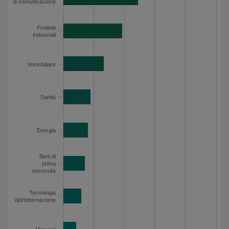
di comunicazione
Tecnologia dell’informazione
3
Materiali
2.2
Prodotti
industriali
Esposizione per settore - Dati del grafico
Immobiliare
Sanità
Energia
Beni di
prima
necessità
Tecnologia
dell’informazione