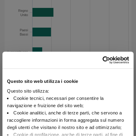
Esposizione per paese - Dati del grafico
Regno
Unito
Paesi
Bassi
Lussemburgo
Portogallo
Questo sito web utilizza i cookie
Questo sito utilizza:
Danimarca
Cookie tecnici, necessari per consentire la
navigazione e fruizione del sito web;
Altri
Cookie analitici, anche di terze parti, che servono a
raccogliere informazioni in forma aggregata sul numero
degli utenti che visitano il nostro sito e ad ottimizzarlo;
0
5
10
15
20
25
Cookie di profilazione, anche di terze parti, al fine di