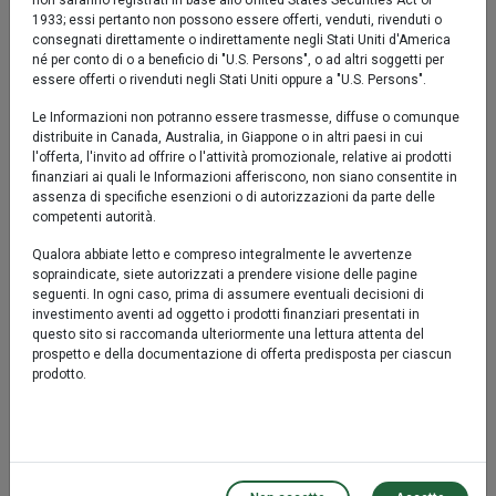
non saranno registrati in base allo United States Securities Act of
6 mesi
-0,26%
0,58%
1933; essi pertanto non possono essere offerti, venduti, rivenduti o
consegnati direttamente o indirettamente negli Stati Uniti d'America
né per conto di o a beneficio di "U.S. Persons", o ad altri soggetti per
essere offerti o rivenduti negli Stati Uniti oppure a "U.S. Persons".
Performance
Le Informazioni non potranno essere trasmesse, diffuse o comunque
Comparto
Benchmark
distribuite in Canada, Australia, in Giappone o in altri paesi in cui
l'offerta, l'invito ad offrire o l'attività promozionale, relative ai prodotti
finanziari ai quali le Informazioni afferiscono, non siano consentite in
1 anno*
0,75%
n.a.
assenza di specifiche esenzioni o di autorizzazioni da parte delle
competenti autorità.
3 anni*
14,02%
n.a.
Qualora abbiate letto e compreso integralmente le avvertenze
sopraindicate, siete autorizzati a prendere visione delle pagine
seguenti. In ogni caso, prima di assumere eventuali decisioni di
Rendimento medio annuo composto
investimento aventi ad oggetto i prodotti finanziari presentati in
questo sito si raccomanda ulteriormente una lettura attenta del
Comparto
Benchmark
prospetto e della documentazione di offerta predisposta per ciascun
prodotto.
2 anni*
2,86%
n.a.
3 anni*
4,46%
n.a.