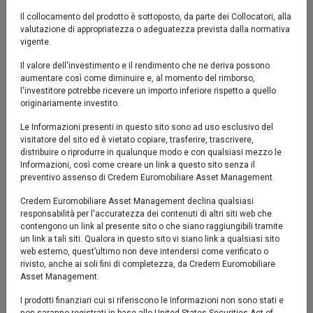
-50 %
Il collocamento del prodotto è sottoposto, da parte dei Collocatori, alla
valutazione di appropriatezza o adeguatezza prevista dalla normativa
set '25
nov '25
gen '26
mar '26
mag '26
lug '26
vigente.
Il valore dell'investimento e il rendimento che ne deriva possono
2024
2026
aumentare così come diminuire e, al momento del rimborso,
l'investitore potrebbe ricevere un importo inferiore rispetto a quello
originariamente investito.
Comparto
Benchmark
Le Informazioni presenti in questo sito sono ad uso esclusivo del
visitatore del sito ed è vietato copiare, trasferire, trascrivere,
distribuire o riprodurre in qualunque modo e con qualsiasi mezzo le
Performance al 05/08/2026
Informazioni, così come creare un link a questo sito senza il
preventivo assenso di Credem Euromobiliare Asset Management.
Comparto
Benchmark
Credem Euromobiliare Asset Management declina qualsiasi
responsabilità per l'accuratezza dei contenuti di altri siti web che
contengono un link al presente sito o che siano raggiungibili tramite
YTD
-0,35%
n.a.
un link a tali siti. Qualora in questo sito vi siano link a qualsiasi sito
web esterno, quest’ultimo non deve intendersi come verificato o
1 mese
-0,29%
-0,18%
rivisto, anche ai soli fini di completezza, da Credem Euromobiliare
Asset Management.
3 mesi
1,19%
1,24%
I prodotti finanziari cui si riferiscono le Informazioni non sono stati e