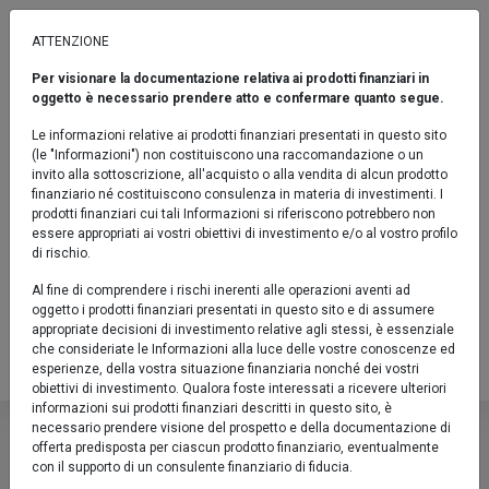
ATTENZIONE
Per visionare la documentazione relativa ai prodotti finanziari in
OBBLIGAZIONARI
oggetto è necessario prendere atto e confermare quanto segue.
Eurofundlux Corporate Bond
Le informazioni relative ai prodotti finanziari presentati in questo sito
Opportunities I
(le "Informazioni") non costituiscono una raccomandazione o un
invito alla sottoscrizione, all'acquisto o alla vendita di alcun prodotto
Sicav / Obbligazionari Flessibili / Indicatore sintetico di rischio: 2
finanziario né costituiscono consulenza in materia di investimenti. I
prodotti finanziari cui tali Informazioni si riferiscono potrebbero non
Confronta
essere appropriati ai vostri obiettivi di investimento e/o al vostro profilo
di rischio.
Fact sheet
Al fine di comprendere i rischi inerenti alle operazioni aventi ad
oggetto i prodotti finanziari presentati in questo sito e di assumere
LU2437423820
appropriate decisioni di investimento relative agli stessi, è essenziale
che consideriate le Informazioni alla luce delle vostre conoscenze ed
Valore Quota al 07/08/2026:
11,3510 €
esperienze, della vostra situazione finanziaria nonché dei vostri
obiettivi di investimento. Qualora foste interessati a ricevere ulteriori
Eurofundlux Corporate Bond Opp
informazioni sui prodotti finanziari descritti in questo sito, è
necessario prendere visione del prospetto e della documentazione di
offerta predisposta per ciascun prodotto finanziario, eventualmente
Sicav / Obbligazionari Flessibili / Indicator
con il supporto di un consulente finanziario di fiducia.