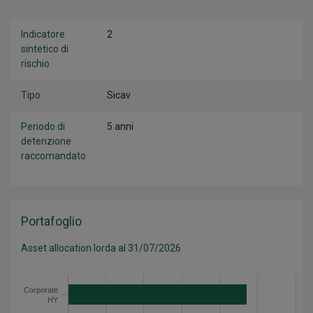
Indicatore
2
sintetico di
rischio
Tipo
Sicav
Periodo di
5 anni
detenzione
raccomandato
Portafoglio
Asset allocation lorda al 31/07/2026
Categoria
Valore
Corporate
Corporate HY
47.3
HY
Corporate IG
52.5