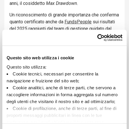
anni, il cosiddetto
Max Drawdown.
Un riconoscimento di grande importanza che conferma
quanto certificato anche da
FundsPeople
sui risultati
del 2025 raggiunti dal team di gestione guidato dal
Vice Direttore Generale Andrea Dolsa e che garantisce
ai clienti risultati consistenti nel lungo periodo.
Per maggiori informazioni:
I Migliori Gestori di Fondi
Questo sito web utilizza i cookie
2026
Questo sito utilizza:
Sigillo rilasciato dall’Istituto Tedesco ITQF a fronte di
Cookie tecnici, necessari per consentire la
un corrispettivo per una licenza annuale. Per maggiori
navigazione e fruizione del sito web;
informazioni sui risultati della ricerca e sulla
Cookie analitici, anche di terze parti, che servono a
metodologia consultare
www.
istitutoqualita.
com
raccogliere informazioni in forma aggregata sul numero
degli utenti che visitano il nostro sito e ad ottimizzarlo;
Cookie di profilazione, anche di terze parti, al fine di
proporti messaggi pubblicitari in linea con le tue
Contenuti correlati
preferenze, per i quali chiediamo il tuo consenso.