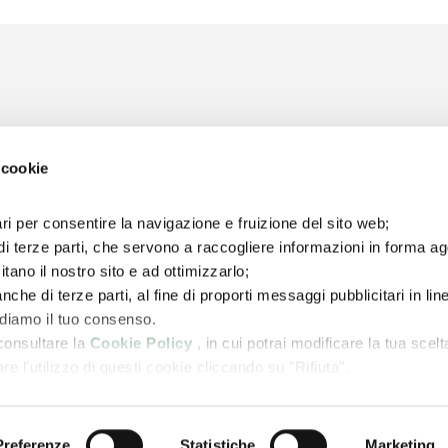
 cookie
ri per consentire la navigazione e fruizione del sito web;
di terze parti, che servono a raccogliere informazioni in forma a
itano il nostro sito e ad ottimizzarlo;
nche di terze parti, al fine di proporti messaggi pubblicitari in lin
iediamo il tuo consenso.
un corrispettivo per una licenza annuale. Per maggiori informazioni sui ris
 consultare la
Cookie Policy
, in cui potrai modificare la tua scelt
l'utilizzo di questi cookie cliccando su "Rifiuta".
Arbitro per le Controversie Finanziarie
Accessibilità
Whistleblo
Preferenze
Statistiche
Marketing