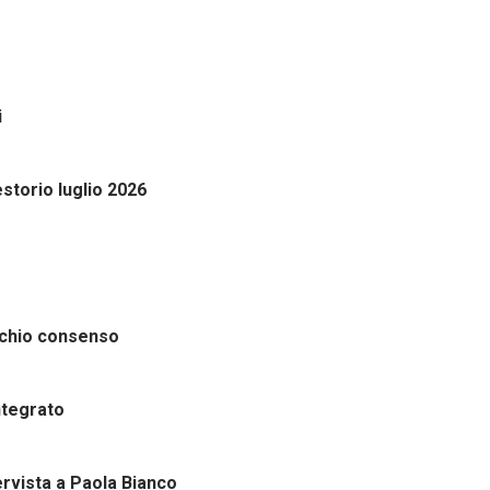
i
storio luglio 2026
ischio consenso
ntegrato
ervista a Paola Bianco