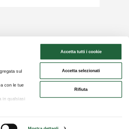
Accetta tutti i cookie
Dove sottoscrivere
Seguici
Accetta selezionati
ggregata sul
ea con le tue
Rifiuta
ultati della ricerca e sulla metodologia consultare
a in qualsiasi
wing
Policy e documenti informativi
Digital Agency
Mostra dettagli