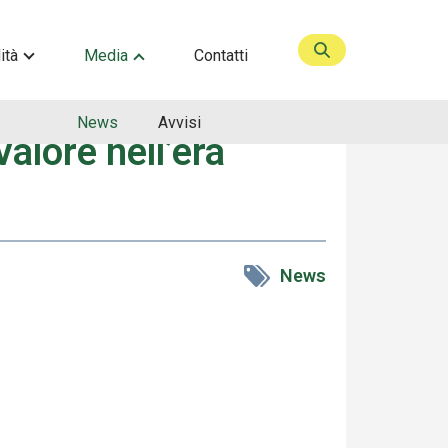
ità
Media
Contatti
News
Avvisi
alore nell’era
News