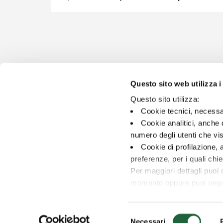
Questo sito web utilizza i
Questo sito utilizza:
Cookie tecnici, necessa
Cookie analitici, anche 
numero degli utenti che vis
Cookie di profilazione, a
preferenze, per i quali ch
Sigillo rilasciato dall’Istituto Tedesco ITQF a fronte di 
Per maggiori dettagli puoi
www.istituto-qualita.com
momento oppure puoi negare 
Contatti
D.Lgs. 231/2001
Privacy & Cookie Policy
Selezione
Necessari