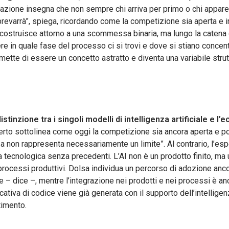
innovazione insegna che non sempre chi arriva per primo o chi appar
evarrà”, spiega, ricordando come la competizione sia aperta e inc
costruisce attorno a una scommessa binaria, ma lungo la catena del
e in quale fase del processo ci si trovi e dove si stiano concentr
e smette di essere un concetto astratto e diventa una variabile strut
distinzione tra i singoli modelli di intelligenza artificiale e 
perto sottolinea come oggi la competizione sia ancora aperta e p
za non rappresenta necessariamente un limite”. Al contrario, l’esp
tura tecnologica senza precedenti. L’AI non è un prodotto finito, 
processi produttivi. Dolsa individua un percorso di adozione ancora 
 – dice –, mentre l’integrazione nei prodotti e nei processi è an
tiva di codice viene già generata con il supporto dell’intelligenza
timento.