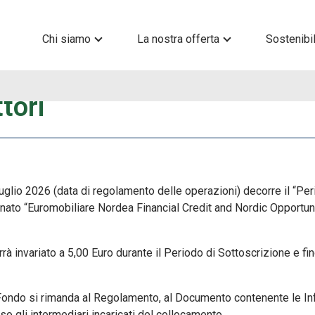
Chi siamo
La nostra offerta
Sostenibil
tori
 luglio 2026 (data di regolamento delle operazioni) decorre il “P
ato “Euromobiliare Nordea Financial Credit and Nordic Opportuni
rrà invariato a 5,00 Euro durante il Periodo di Sottoscrizione e fi
l Fondo si rimanda al Regolamento, al Documento contenente le In
o gli intermediari incaricati del collocamento.