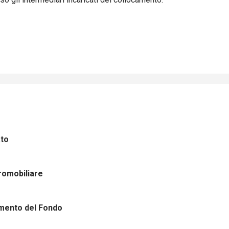
ato
romobiliare
amento del Fondo