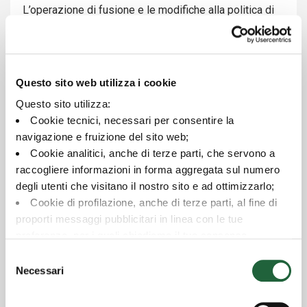
L’operazione di fusione e le modifiche alla politica di
gestione del fondo ricevente, oggetto di approvazione
in via generale da parte di Banca d’Italia, saranno
efficaci a decorrere dal 1° aprile 2026.
Questo sito web utilizza i cookie
Allegati :
Questo sito utilizza:
Cookie tecnici, necessari per consentire la
Avviso ai sottoscrittori
navigazione e fruizione del sito web;
Cookie analitici, anche di terze parti, che servono a
raccogliere informazioni in forma aggregata sul numero
degli utenti che visitano il nostro sito e ad ottimizzarlo;
Contenuti correlati
Cookie di profilazione, anche di terze parti, al fine di
proporti messaggi pubblicitari in linea con le tue
Avviso | 14/07/2026
preferenze, per i quali chiediamo il tuo consenso.
Avviso ai sottoscrittori: Switch programmato
Per maggiori dettagli puoi consultare la
Cookie Policy
,
Selezione
in cui potrai modificare la tua scelta in qualsiasi momento
Necessari
Avviso | 30/06/2026
del
oppure puoi negare l'utilizzo di questi cookie cliccando su
Avviso modifiche regolamento Sistema
consenso
Euromobiliare
"Rifiuta".