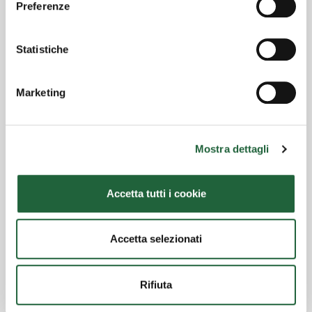
Preferenze
Avviso | 30/06/2026
Avviso ai partecipanti: Modifiche al Regolamento
Statistiche
del Fondo
Avviso | 30/06/2026
Marketing
Avviso agli azionisti: Modifica della
Denominazione Sociale
Avviso | 15/06/2026
Mostra dettagli
Avviso ai sottoscrittori
Accetta tutti i cookie
Avviso | 05/06/2026
Avviso agli azionisti
Accetta selezionati
Rifiuta